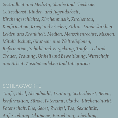
Gesundheit und Medizin
Glaube und Theologie
Gottesdienst
Kinder- und Jugendarbeit
Kirchengeschichte
Kirchenmusik
Kirchentag
Konfirmation
Krieg und Frieden
Kultur
Landeskirchen
Leiden und Krankheit
Medien
Menschenrechte
Mission
Mitgliedschaft
Ökumene und Weltreligionen
Reformation
Schuld und Vergebung
Taufe
Tod und
Trauer
Trauung
Unheil und Bewältigung
Wirtschaft
und Arbeit
Zusammenleben und Integration
SCHLAGWORTE
Taufe
Bibel
Abendmahl
Trauung
Gottesdienst
Beten
konfirmation
Sünde
Patenamt
Glaube
Kircheneintritt
Patenschaft
Ehe
Gebet
Zweifel
Tod
Sexualität
Auferstehung
Ökumene
Vergebung
scheidung