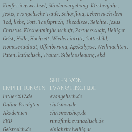
Konfessionswechsel
Sündenvergebung
Kirchenjahr
Jesus
evangelische Taufe
Schöpfung
Leben nach dem
Tod
liebe
Gott
Taufspruch
Theodizee
Beichte
Jesus
Christus
Kirchenmitgliedschaft
Partnerschaft
Heiliger
Geist
Hölle
Hochzeit
Wiedereintritt
Gottesbild
Homosexualität
Offenbarung
Apokalypse
Weihnachten
Paten
katholisch
Trauer
Bibelauslegung
ekd
SEITEN VON
EMPFEHLUNGEN
EVANGELISCH.DE
luther2017.de
evangelisch.de
Online Predigten
chrismon.de
Akademien
chrismonshop.de
EKD
rundfunk.evangelisch.de
Geistreich.de
einjahrfreiwillig.de