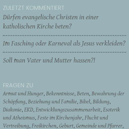
ZULETZT KOMMENTIERT
Dürfen evangelische Christen in einer
katholischen Kirche beten?
Im Fasching oder Karneval als Jesus verkleiden?
Soll man Vater und Mutter hassen?!
FRAGEN ZU
Armut und Hunger
Bekenntnisse
Beten
Bewahrung der
Schöpfung
Beziehung und Familie
Bibel
Bildung
Diakonie
EKD
Entwicklungszusammenarbeit
Esoterik
und Atheismus
Feste im Kirchenjahr
Flucht und
Vertreibung
Freikirchen
Geburt
Gemeinde und Pfarrer