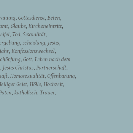
rauung
Gottesdienst
Beten
namt
Glaube
Kircheneintritt
eifel
Tod
Sexualität
ergebung
scheidung
Jesus
jahr
Konfessionswechsel
chöpfung
Gott
Leben nach dem
Jesus Christus
Partnerschaft
haft
Homosexualität
Offenbarung
eiliger Geist
Hölle
Hochzeit
Paten
katholisch
Trauer