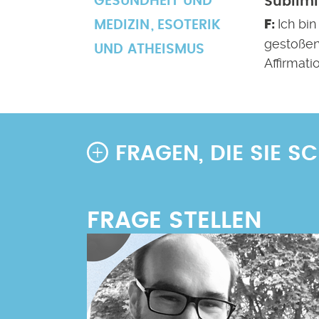
GESUNDHEIT UND
Sublim
Ich bin
MEDIZIN
ESOTERIK
gestoßen
UND ATHEISMUS
Affirmati
FRAGEN, DIE SIE 