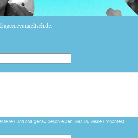
ragen.evangelisch.de.
estehen und soll genau beschreiben, was Du wissen möchtest.