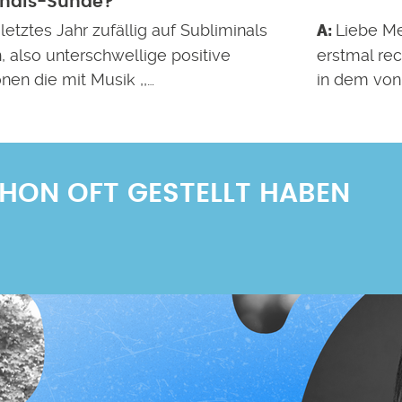
inals-Sünde?
 letztes Jahr zufällig auf Subliminals
Liebe Me
, also unterschwellige positive
erstmal rec
onen die mit Musik ,,…
in dem von
SCHON OFT GESTELLT HABEN