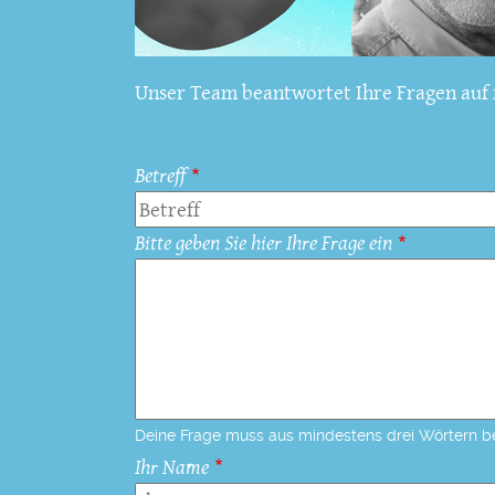
Unser Team beantwortet Ihre Fragen auf f
Betreff
Bitte geben Sie hier Ihre Frage ein
Deine Frage muss aus mindestens drei Wörtern b
Ihr Name