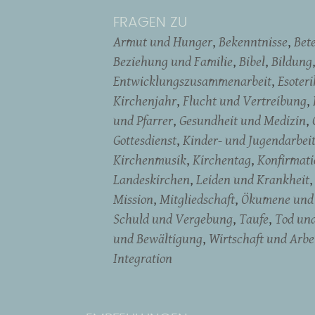
FRAGEN ZU
Armut und Hunger
Bekenntnisse
Bet
Beziehung und Familie
Bibel
Bildung
Entwicklungszusammenarbeit
Esoter
Kirchenjahr
Flucht und Vertreibung
und Pfarrer
Gesundheit und Medizin
Gottesdienst
Kinder- und Jugendarbei
Kirchenmusik
Kirchentag
Konfirmati
Landeskirchen
Leiden und Krankheit
Mission
Mitgliedschaft
Ökumene und 
Schuld und Vergebung
Taufe
Tod un
und Bewältigung
Wirtschaft und Arbe
Integration