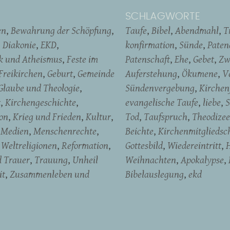
SCHLAGWORTE
en
Bewahrung der Schöpfung
Taufe
Bibel
Abendmahl
T
Diakonie
EKD
konfirmation
Sünde
Pate
ik und Atheismus
Feste im
Patenschaft
Ehe
Gebet
Zw
Freikirchen
Geburt
Gemeinde
Auferstehung
Ökumene
V
Glaube und Theologie
Sündenvergebung
Kirchen
t
Kirchengeschichte
evangelische Taufe
liebe
S
on
Krieg und Frieden
Kultur
Tod
Taufspruch
Theodizee
Medien
Menschenrechte
Beichte
Kirchenmitgliedsc
Weltreligionen
Reformation
Gottesbild
Wiedereintritt
H
d Trauer
Trauung
Unheil
Weihnachten
Apokalypse
it
Zusammenleben und
Bibelauslegung
ekd