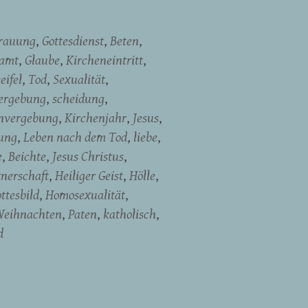
rauung
Gottesdienst
Beten
namt
Glaube
Kircheneintritt
eifel
Tod
Sexualität
ergebung
scheidung
nvergebung
Kirchenjahr
Jesus
ung
Leben nach dem Tod
liebe
e
Beichte
Jesus Christus
tnerschaft
Heiliger Geist
Hölle
ttesbild
Homosexualität
eihnachten
Paten
katholisch
d