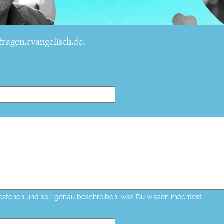
ragen.evangelisch.de.
estehen und soll genau beschreiben, was Du wissen möchtest.