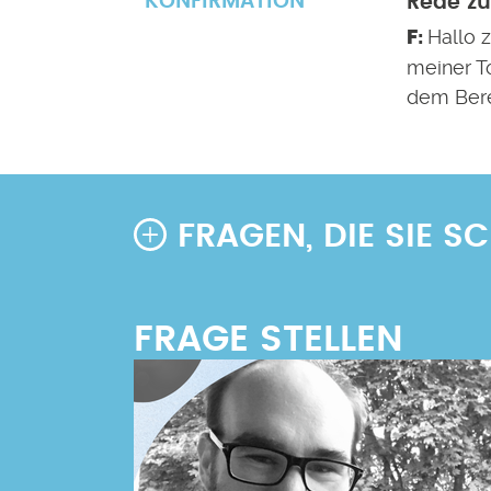
KONFIRMATION
Rede zu
Hallo 
meiner T
dem Bere
FRAGEN, DIE SIE 