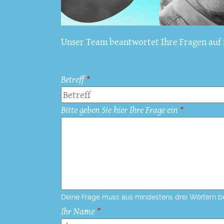
Unser Team beantwortet Ihre Fragen auf f
Betreff
Bitte geben Sie hier Ihre Frage ein
Deine Frage muss aus mindestens drei Wörtern b
Ihr Name