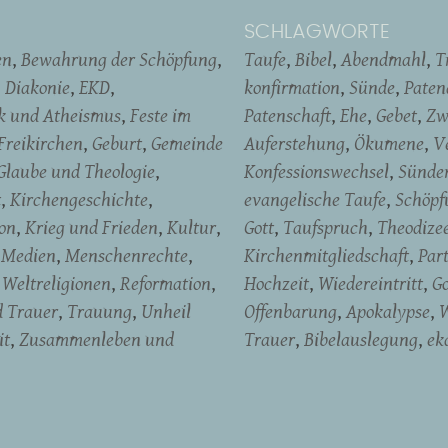
SCHLAGWORTE
en
Bewahrung der Schöpfung
Taufe
Bibel
Abendmahl
T
Diakonie
EKD
konfirmation
Sünde
Pate
ik und Atheismus
Feste im
Patenschaft
Ehe
Gebet
Zw
Freikirchen
Geburt
Gemeinde
Auferstehung
Ökumene
V
Glaube und Theologie
Konfessionswechsel
Sünde
t
Kirchengeschichte
evangelische Taufe
Schöpf
on
Krieg und Frieden
Kultur
Gott
Taufspruch
Theodize
Medien
Menschenrechte
Kirchenmitgliedschaft
Par
Weltreligionen
Reformation
Hochzeit
Wiedereintritt
Go
d Trauer
Trauung
Unheil
Offenbarung
Apokalypse
W
it
Zusammenleben und
Trauer
Bibelauslegung
ek