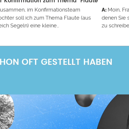
r Konfirmation zum Thema "Flaute"
zusammen, im Konfirmationsteam
Moin, Fr
ochter soll ich zum Thema Flaute (aus
denen Sie 
ich Segeln) eine kleine…
zu schreib
SCHON OFT GESTELLT HABEN