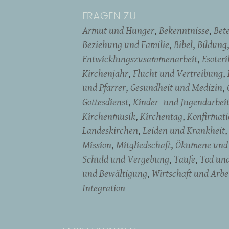
FRAGEN ZU
Armut und Hunger
Bekenntnisse
Bet
Beziehung und Familie
Bibel
Bildung
Entwicklungszusammenarbeit
Esoter
Kirchenjahr
Flucht und Vertreibung
und Pfarrer
Gesundheit und Medizin
Gottesdienst
Kinder- und Jugendarbei
Kirchenmusik
Kirchentag
Konfirmati
Landeskirchen
Leiden und Krankheit
Mission
Mitgliedschaft
Ökumene und 
Schuld und Vergebung
Taufe
Tod un
und Bewältigung
Wirtschaft und Arbe
Integration