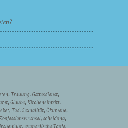
eten?
eten
Trauung
Gottesdienst
namt
Glaube
Kircheneintritt
ebet
Tod
Sexualität
Ökumene
Konfessionswechsel
scheidung
irchenjahr
evangelische Taufe