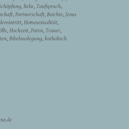
Schöpfung
liebe
Taufspruch
schaft
Partnerschaft
Beichte
Jesus
ereintritt
Homosexualität
ölle
Hochzeit
Paten
Trauer
ten
Bibelauslegung
katholisch
ne.de