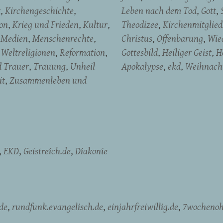
t
Kirchengeschichte
Leben nach dem Tod
Gott
on
Krieg und Frieden
Kultur
Theodizee
Kirchenmitglied
Medien
Menschenrechte
Christus
Offenbarung
Wied
Weltreligionen
Reformation
Gottesbild
Heiliger Geist
H
d Trauer
Trauung
Unheil
Apokalypse
ekd
Weihnach
it
Zusammenleben und
EKD
Geistreich.de
Diakonie
de
rundfunk.evangelisch.de
einjahrfreiwillig.de
7wochenoh