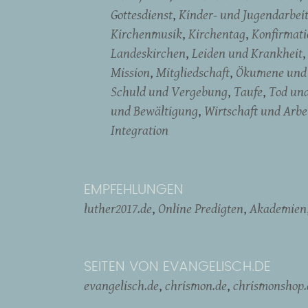
Gottesdienst
Kinder- und Jugendarbei
Kirchenmusik
Kirchentag
Konfirmati
Landeskirchen
Leiden und Krankheit
Mission
Mitgliedschaft
Ökumene und 
Schuld und Vergebung
Taufe
Tod un
und Bewältigung
Wirtschaft und Arbe
Integration
EMPFEHLUNGEN
luther2017.de
Online Predigten
Akademien
SEITEN VON EVANGELISCH.DE
evangelisch.de
chrismon.de
chrismonshop.