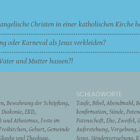
angelische Christen in einer katholischen Kirche b
ng oder Karneval als Jesus verkleiden?
Vater und Mutter hassen?!
SCHLAGWORTE
en
Bewahrung der Schöpfung
Taufe
Bibel
Abendmahl
B
Diakonie
EKD
konfirmation
Sünde
Pate
ik und Atheismus
Feste im
Patenschaft
Ehe
Zweifel
G
Freikirchen
Geburt
Gemeinde
Auferstehung
Vergebung
Glaube und Theologie
Jesus
Sündenvergebung
K