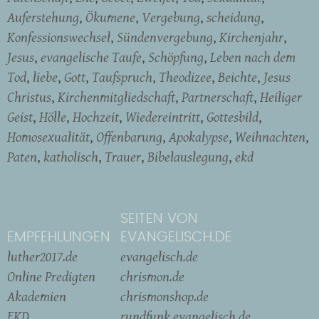
Auferstehung
Ökumene
Vergebung
scheidung
Konfessionswechsel
Sündenvergebung
Kirchenjahr
Jesus
evangelische Taufe
Schöpfung
Leben nach dem
Tod
liebe
Gott
Taufspruch
Theodizee
Beichte
Jesus
Christus
Kirchenmitgliedschaft
Partnerschaft
Heiliger
Geist
Hölle
Hochzeit
Wiedereintritt
Gottesbild
Homosexualität
Offenbarung
Apokalypse
Weihnachten
Paten
katholisch
Trauer
Bibelauslegung
ekd
SEITEN VON
EMPFEHLUNGEN
EVANGELISCH.DE
luther2017.de
evangelisch.de
Online Predigten
chrismon.de
Akademien
chrismonshop.de
EKD
rundfunk.evangelisch.de