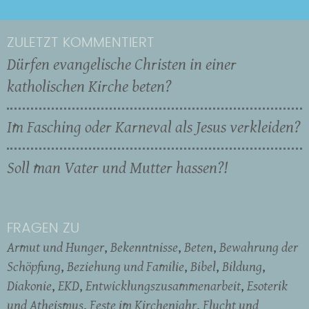
ZULETZT KOMMENTIERT
Dürfen evangelische Christen in einer
katholischen Kirche beten?
Im Fasching oder Karneval als Jesus verkleiden?
Soll man Vater und Mutter hassen?!
FRAGEN ZU
Armut und Hunger
Bekenntnisse
Beten
Bewahrung der
Schöpfung
Beziehung und Familie
Bibel
Bildung
Diakonie
EKD
Entwicklungszusammenarbeit
Esoterik
und Atheismus
Feste im Kirchenjahr
Flucht und