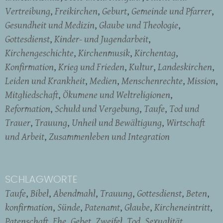
Vertreibung
Freikirchen
Geburt
Gemeinde und Pfarrer
Gesundheit und Medizin
Glaube und Theologie
Gottesdienst
Kinder- und Jugendarbeit
Kirchengeschichte
Kirchenmusik
Kirchentag
Konfirmation
Krieg und Frieden
Kultur
Landeskirchen
Leiden und Krankheit
Medien
Menschenrechte
Mission
Mitgliedschaft
Ökumene und Weltreligionen
Reformation
Schuld und Vergebung
Taufe
Tod und
Trauer
Trauung
Unheil und Bewältigung
Wirtschaft
und Arbeit
Zusammenleben und Integration
SCHLAGWORTE
Taufe
Bibel
Abendmahl
Trauung
Gottesdienst
Beten
konfirmation
Sünde
Patenamt
Glaube
Kircheneintritt
Patenschaft
Ehe
Gebet
Zweifel
Tod
Sexualität