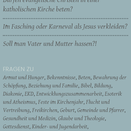
katholischen Kirche beten?
Im Fasching oder Karneval als Jesus verkleiden?
Soll man Vater und Mutter hassen?!
FRAGEN ZU
Armut und Hunger
Bekenntnisse
Beten
Bewahrung der
Schöpfung
Beziehung und Familie
Bibel
Bildung
Diakonie
EKD
Entwicklungszusammenarbeit
Esoterik
und Atheismus
Feste im Kirchenjahr
Flucht und
Vertreibung
Freikirchen
Geburt
Gemeinde und Pfarrer
Gesundheit und Medizin
Glaube und Theologie
Gottesdienst
Kinder- und Jugendarbeit