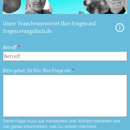
Unser Team beantwortet Ihre Fragen auf
fragen.evangelisch.de.
Betreff
Bitte geben Sie hier Ihre Frage ein
Deine Frage muss aus mindestens drei Wörtern bestehen und
soll genau beschreiben, was Du wissen möchtest.