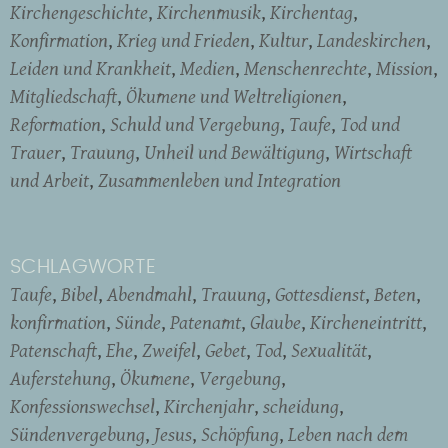
Kirchengeschichte
Kirchenmusik
Kirchentag
Konfirmation
Krieg und Frieden
Kultur
Landeskirchen
Leiden und Krankheit
Medien
Menschenrechte
Mission
Mitgliedschaft
Ökumene und Weltreligionen
Reformation
Schuld und Vergebung
Taufe
Tod und
Trauer
Trauung
Unheil und Bewältigung
Wirtschaft
und Arbeit
Zusammenleben und Integration
SCHLAGWORTE
Taufe
Bibel
Abendmahl
Trauung
Gottesdienst
Beten
konfirmation
Sünde
Patenamt
Glaube
Kircheneintritt
Patenschaft
Ehe
Zweifel
Gebet
Tod
Sexualität
Auferstehung
Ökumene
Vergebung
Konfessionswechsel
Kirchenjahr
scheidung
Sündenvergebung
Jesus
Schöpfung
Leben nach dem