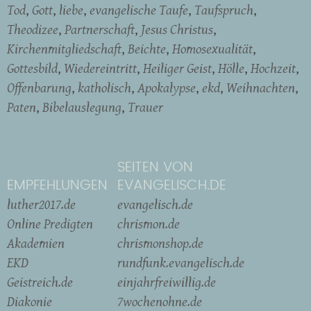
Tod
Gott
liebe
evangelische Taufe
Taufspruch
Theodizee
Partnerschaft
Jesus Christus
Kirchenmitgliedschaft
Beichte
Homosexualität
Gottesbild
Wiedereintritt
Heiliger Geist
Hölle
Hochzeit
Offenbarung
katholisch
Apokalypse
ekd
Weihnachten
Paten
Bibelauslegung
Trauer
SEITEN VON
EMPFEHLUNGEN
EVANGELISCH.DE
luther2017.de
evangelisch.de
Online Predigten
chrismon.de
Akademien
chrismonshop.de
EKD
rundfunk.evangelisch.de
Geistreich.de
einjahrfreiwillig.de
Diakonie
7wochenohne.de