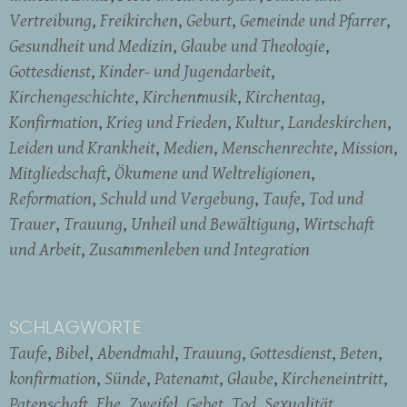
Vertreibung
Freikirchen
Geburt
Gemeinde und Pfarrer
Gesundheit und Medizin
Glaube und Theologie
Gottesdienst
Kinder- und Jugendarbeit
Kirchengeschichte
Kirchenmusik
Kirchentag
Konfirmation
Krieg und Frieden
Kultur
Landeskirchen
Leiden und Krankheit
Medien
Menschenrechte
Mission
Mitgliedschaft
Ökumene und Weltreligionen
Reformation
Schuld und Vergebung
Taufe
Tod und
Trauer
Trauung
Unheil und Bewältigung
Wirtschaft
und Arbeit
Zusammenleben und Integration
SCHLAGWORTE
Taufe
Bibel
Abendmahl
Trauung
Gottesdienst
Beten
konfirmation
Sünde
Patenamt
Glaube
Kircheneintritt
Patenschaft
Ehe
Zweifel
Gebet
Tod
Sexualität