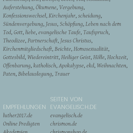
Auferstehung
Ökumene
Vergebung
Konfessionswechsel
Kirchenjahr
scheidung
Sündenvergebung
Jesus
Schöpfung
Leben nach dem
Tod
Gott
liebe
evangelische Taufe
Taufspruch
Theodizee
Partnerschaft
Jesus Christus
Kirchenmitgliedschaft
Beichte
Homosexualität
Gottesbild
Wiedereintritt
Heiliger Geist
Hölle
Hochzeit
Offenbarung
katholisch
Apokalypse
ekd
Weihnachten
Paten
Bibelauslegung
Trauer
SEITEN VON
EMPFEHLUNGEN
EVANGELISCH.DE
luther2017.de
evangelisch.de
Online Predigten
chrismon.de
Akademien
chrismonshop.de