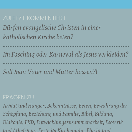
ZULETZT KOMMENTIERT
Dürfen evangelische Christen in einer
katholischen Kirche beten?
Im Fasching oder Karneval als Jesus verkleiden?
Soll man Vater und Mutter hassen?!
FRAGEN ZU
Armut und Hunger
Bekenntnisse
Beten
Bewahrung der
Schöpfung
Beziehung und Familie
Bibel
Bildung
Diakonie
EKD
Entwicklungszusammenarbeit
Esoterik
und Atheismus
Feste im Kirchenjahr
Flucht und