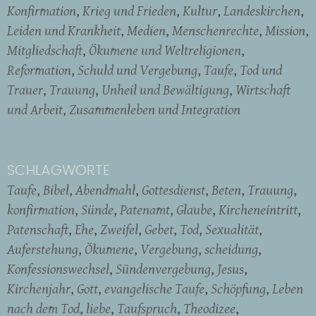
Konfirmation
Krieg und Frieden
Kultur
Landeskirchen
Leiden und Krankheit
Medien
Menschenrechte
Mission
Mitgliedschaft
Ökumene und Weltreligionen
Reformation
Schuld und Vergebung
Taufe
Tod und
Trauer
Trauung
Unheil und Bewältigung
Wirtschaft
und Arbeit
Zusammenleben und Integration
SCHLAGWORTE
Taufe
Bibel
Abendmahl
Gottesdienst
Beten
Trauung
konfirmation
Sünde
Patenamt
Glaube
Kircheneintritt
Patenschaft
Ehe
Zweifel
Gebet
Tod
Sexualität
Auferstehung
Ökumene
Vergebung
scheidung
Konfessionswechsel
Sündenvergebung
Jesus
Kirchenjahr
Gott
evangelische Taufe
Schöpfung
Leben
nach dem Tod
liebe
Taufspruch
Theodizee