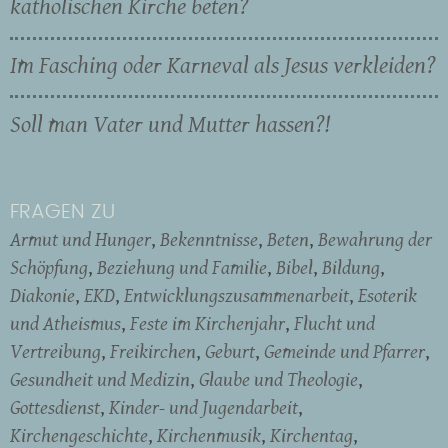
katholischen Kirche beten?
Im Fasching oder Karneval als Jesus verkleiden?
Soll man Vater und Mutter hassen?!
FRAGEN ZU
Armut und Hunger
Bekenntnisse
Beten
Bewahrung der
Schöpfung
Beziehung und Familie
Bibel
Bildung
Diakonie
EKD
Entwicklungszusammenarbeit
Esoterik
und Atheismus
Feste im Kirchenjahr
Flucht und
Vertreibung
Freikirchen
Geburt
Gemeinde und Pfarrer
Gesundheit und Medizin
Glaube und Theologie
Gottesdienst
Kinder- und Jugendarbeit
Kirchengeschichte
Kirchenmusik
Kirchentag