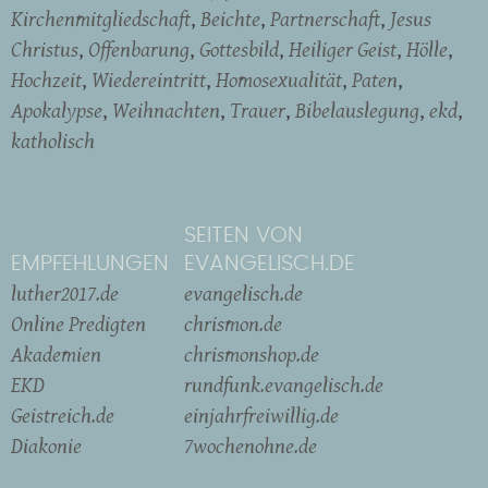
Kirchenmitgliedschaft
Beichte
Partnerschaft
Jesus
Christus
Offenbarung
Gottesbild
Heiliger Geist
Hölle
Hochzeit
Wiedereintritt
Homosexualität
Paten
Apokalypse
Weihnachten
Trauer
Bibelauslegung
ekd
katholisch
SEITEN VON
EMPFEHLUNGEN
EVANGELISCH.DE
luther2017.de
evangelisch.de
Online Predigten
chrismon.de
Akademien
chrismonshop.de
EKD
rundfunk.evangelisch.de
Geistreich.de
einjahrfreiwillig.de
Diakonie
7wochenohne.de