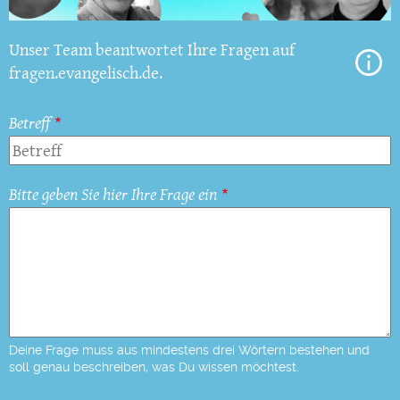
Unser Team beantwortet Ihre Fragen auf
fragen.evangelisch.de.
Betreff
Bitte geben Sie hier Ihre Frage ein
Deine Frage muss aus mindestens drei Wörtern bestehen und
soll genau beschreiben, was Du wissen möchtest.