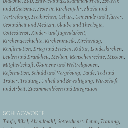
Diakonie
EKD
Entwicklungszusammenarbeit
Esoterik
und Atheismus
Feste im Kirchenjahr
Flucht und
Vertreibung
Freikirchen
Geburt
Gemeinde und Pfarrer
Gesundheit und Medizin
Glaube und Theologie
Gottesdienst
Kinder- und Jugendarbeit
Kirchengeschichte
Kirchenmusik
Kirchentag
Konfirmation
Krieg und Frieden
Kultur
Landeskirchen
Leiden und Krankheit
Medien
Menschenrechte
Mission
Mitgliedschaft
Ökumene und Weltreligionen
Reformation
Schuld und Vergebung
Taufe
Tod und
Trauer
Trauung
Unheil und Bewältigung
Wirtschaft
und Arbeit
Zusammenleben und Integration
SCHLAGWORTE
Taufe
Bibel
Abendmahl
Gottesdienst
Beten
Trauung