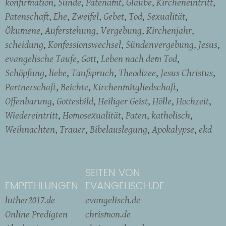
konfirmation
Sünde
Patenamt
Glaube
Kircheneintritt
Patenschaft
Ehe
Zweifel
Gebet
Tod
Sexualität
Ökumene
Auferstehung
Vergebung
Kirchenjahr
scheidung
Konfessionswechsel
Sündenvergebung
Jesus
evangelische Taufe
Gott
Leben nach dem Tod
Schöpfung
liebe
Taufspruch
Theodizee
Jesus Christus
Partnerschaft
Beichte
Kirchenmitgliedschaft
Offenbarung
Gottesbild
Heiliger Geist
Hölle
Hochzeit
Wiedereintritt
Homosexualität
Paten
katholisch
Weihnachten
Trauer
Bibelauslegung
Apokalypse
ekd
SEITEN VON
EMPFEHLUNGEN
EVANGELISCH.DE
luther2017.de
evangelisch.de
Online Predigten
chrismon.de