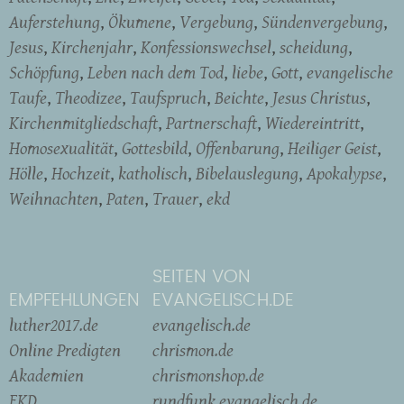
Auferstehung
Ökumene
Vergebung
Sündenvergebung
Jesus
Kirchenjahr
Konfessionswechsel
scheidung
Schöpfung
Leben nach dem Tod
liebe
Gott
evangelische
Taufe
Theodizee
Taufspruch
Beichte
Jesus Christus
Kirchenmitgliedschaft
Partnerschaft
Wiedereintritt
Homosexualität
Gottesbild
Offenbarung
Heiliger Geist
Hölle
Hochzeit
katholisch
Bibelauslegung
Apokalypse
Weihnachten
Paten
Trauer
ekd
SEITEN VON
EMPFEHLUNGEN
EVANGELISCH.DE
luther2017.de
evangelisch.de
Online Predigten
chrismon.de
Akademien
chrismonshop.de
EKD
rundfunk.evangelisch.de