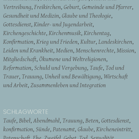
Vertreibung
Freikirchen
Geburt
Gemeinde und Pfarrer
Gesundheit und Medizin
Glaube und Theologie
Gottesdienst
Kinder- und Jugendarbeit
Kirchengeschichte
Kirchenmusik
Kirchentag
Konfirmation
Krieg und Frieden
Kultur
Landeskirchen
Leiden und Krankheit
Medien
Menschenrechte
Mission
Mitgliedschaft
Ökumene und Weltreligionen
Reformation
Schuld und Vergebung
Taufe
Tod und
Trauer
Trauung
Unheil und Bewältigung
Wirtschaft
und Arbeit
Zusammenleben und Integration
SCHLAGWORTE
Taufe
Bibel
Abendmahl
Trauung
Beten
Gottesdienst
konfirmation
Sünde
Patenamt
Glaube
Kircheneintritt
Patenschaft
Ehe
Zweifel
Gebet
Tod
Sexualität