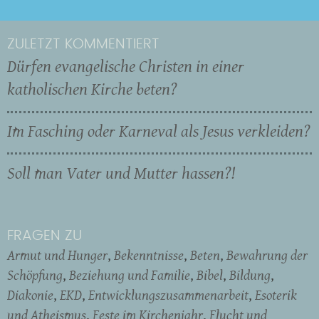
ZULETZT KOMMENTIERT
Dürfen evangelische Christen in einer
katholischen Kirche beten?
Im Fasching oder Karneval als Jesus verkleiden?
Soll man Vater und Mutter hassen?!
FRAGEN ZU
Armut und Hunger
Bekenntnisse
Beten
Bewahrung der
Schöpfung
Beziehung und Familie
Bibel
Bildung
Diakonie
EKD
Entwicklungszusammenarbeit
Esoterik
und Atheismus
Feste im Kirchenjahr
Flucht und