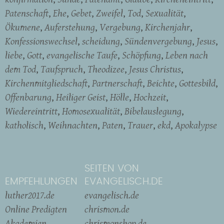
Patenschaft
Ehe
Gebet
Zweifel
Tod
Sexualität
Ökumene
Auferstehung
Vergebung
Kirchenjahr
Konfessionswechsel
scheidung
Sündenvergebung
Jesus
liebe
Gott
evangelische Taufe
Schöpfung
Leben nach
dem Tod
Taufspruch
Theodizee
Jesus Christus
Kirchenmitgliedschaft
Partnerschaft
Beichte
Gottesbild
Offenbarung
Heiliger Geist
Hölle
Hochzeit
Wiedereintritt
Homosexualität
Bibelauslegung
katholisch
Weihnachten
Paten
Trauer
ekd
Apokalypse
SEITEN VON
EMPFEHLUNGEN
EVANGELISCH.DE
luther2017.de
evangelisch.de
Online Predigten
chrismon.de
Akademien
chrismonshop.de