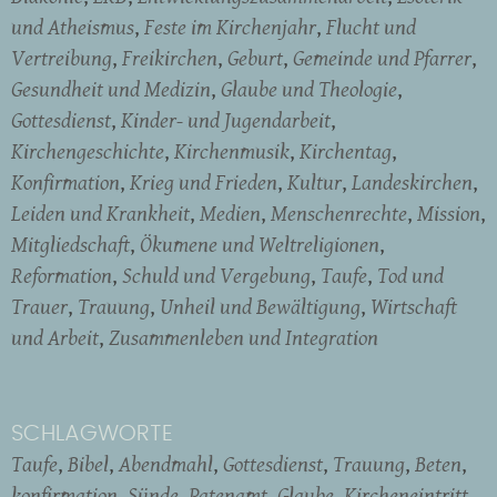
und Atheismus
Feste im Kirchenjahr
Flucht und
Vertreibung
Freikirchen
Geburt
Gemeinde und Pfarrer
Gesundheit und Medizin
Glaube und Theologie
Gottesdienst
Kinder- und Jugendarbeit
Kirchengeschichte
Kirchenmusik
Kirchentag
Konfirmation
Krieg und Frieden
Kultur
Landeskirchen
Leiden und Krankheit
Medien
Menschenrechte
Mission
Mitgliedschaft
Ökumene und Weltreligionen
Reformation
Schuld und Vergebung
Taufe
Tod und
Trauer
Trauung
Unheil und Bewältigung
Wirtschaft
und Arbeit
Zusammenleben und Integration
SCHLAGWORTE
Taufe
Bibel
Abendmahl
Gottesdienst
Trauung
Beten
konfirmation
Sünde
Patenamt
Glaube
Kircheneintritt