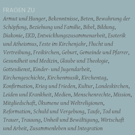
FRAGEN ZU
Armut und Hunger
Bekenntnisse
Beten
Bewahrung der
Schöpfung
Beziehung und Familie
Bibel
Bildung
Diakonie
EKD
Entwicklungszusammenarbeit
Esoterik
und Atheismus
Feste im Kirchenjahr
Flucht und
Vertreibung
Freikirchen
Geburt
Gemeinde und Pfarrer
Gesundheit und Medizin
Glaube und Theologie
Gottesdienst
Kinder- und Jugendarbeit
Kirchengeschichte
Kirchenmusik
Kirchentag
Konfirmation
Krieg und Frieden
Kultur
Landeskirchen
Leiden und Krankheit
Medien
Menschenrechte
Mission
Mitgliedschaft
Ökumene und Weltreligionen
Reformation
Schuld und Vergebung
Taufe
Tod und
Trauer
Trauung
Unheil und Bewältigung
Wirtschaft
und Arbeit
Zusammenleben und Integration