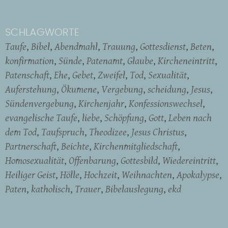
SCHLAGWORTE
Taufe
Bibel
Abendmahl
Trauung
Gottesdienst
Beten
konfirmation
Sünde
Patenamt
Glaube
Kircheneintritt
Patenschaft
Ehe
Gebet
Zweifel
Tod
Sexualität
Auferstehung
Ökumene
Vergebung
scheidung
Jesus
Sündenvergebung
Kirchenjahr
Konfessionswechsel
evangelische Taufe
liebe
Schöpfung
Gott
Leben nach
dem Tod
Taufspruch
Theodizee
Jesus Christus
Partnerschaft
Beichte
Kirchenmitgliedschaft
Homosexualität
Offenbarung
Gottesbild
Wiedereintritt
Heiliger Geist
Hölle
Hochzeit
Weihnachten
Apokalypse
Paten
katholisch
Trauer
Bibelauslegung
ekd