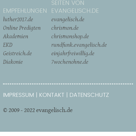
SEITEN VON
EMPFEHLUNGEN
EVANGELISCH.DE
luther2017.de
evangelisch.de
Online Predigten
chrismon.de
Akademien
chrismonshop.de
EKD
rundfunk.evangelisch.de
Geistreich.de
einjahrfreiwillig.de
Diakonie
7wochenohne.de
IMPRESSUM
KONTAKT
DATENSCHUTZ
© 2009 - 2022 evangelisch.de