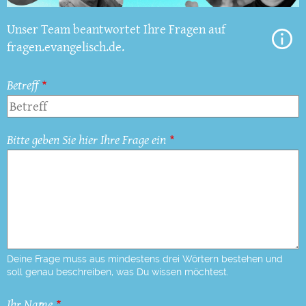
Unser Team beantwortet Ihre Fragen auf
fragen.evangelisch.de.
Betreff
Bitte geben Sie hier Ihre Frage ein
Deine Frage muss aus mindestens drei Wörtern bestehen und
soll genau beschreiben, was Du wissen möchtest.
Ihr Name