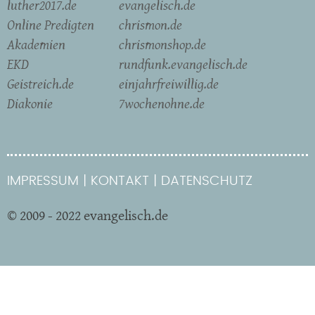
luther2017.de
evangelisch.de
Online Predigten
chrismon.de
Akademien
chrismonshop.de
EKD
rundfunk.evangelisch.de
Geistreich.de
einjahrfreiwillig.de
Diakonie
7wochenohne.de
IMPRESSUM
KONTAKT
DATENSCHUTZ
© 2009 - 2022 evangelisch.de