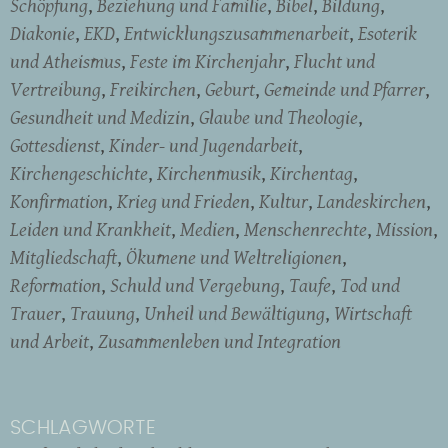
Schöpfung
Beziehung und Familie
Bibel
Bildung
Diakonie
EKD
Entwicklungszusammenarbeit
Esoterik
und Atheismus
Feste im Kirchenjahr
Flucht und
Vertreibung
Freikirchen
Geburt
Gemeinde und Pfarrer
Gesundheit und Medizin
Glaube und Theologie
Gottesdienst
Kinder- und Jugendarbeit
Kirchengeschichte
Kirchenmusik
Kirchentag
Konfirmation
Krieg und Frieden
Kultur
Landeskirchen
Leiden und Krankheit
Medien
Menschenrechte
Mission
Mitgliedschaft
Ökumene und Weltreligionen
Reformation
Schuld und Vergebung
Taufe
Tod und
Trauer
Trauung
Unheil und Bewältigung
Wirtschaft
und Arbeit
Zusammenleben und Integration
SCHLAGWORTE