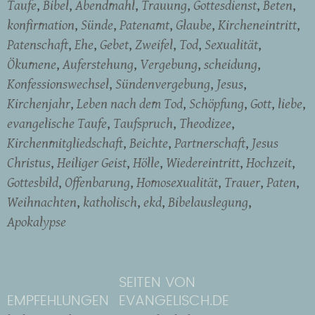
Taufe
Bibel
Abendmahl
Trauung
Gottesdienst
Beten
konfirmation
Sünde
Patenamt
Glaube
Kircheneintritt
Patenschaft
Ehe
Gebet
Zweifel
Tod
Sexualität
Ökumene
Auferstehung
Vergebung
scheidung
Konfessionswechsel
Sündenvergebung
Jesus
Kirchenjahr
Leben nach dem Tod
Schöpfung
Gott
liebe
evangelische Taufe
Taufspruch
Theodizee
Kirchenmitgliedschaft
Beichte
Partnerschaft
Jesus
Christus
Heiliger Geist
Hölle
Wiedereintritt
Hochzeit
Gottesbild
Offenbarung
Homosexualität
Trauer
Paten
Weihnachten
katholisch
ekd
Bibelauslegung
Apokalypse
SEITEN VON
EMPFEHLUNGEN
EVANGELISCH.DE