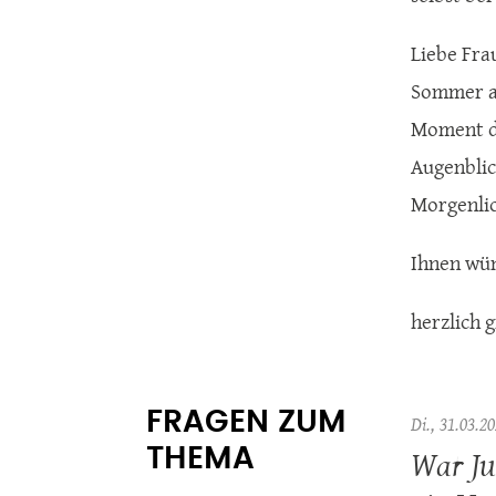
Liebe Fra
Sommer an
Moment de
Augenblic
Morgenlic
Ihnen wün
herzlich 
FRAGEN ZUM
Di., 31.03.20
War Ju
THEMA