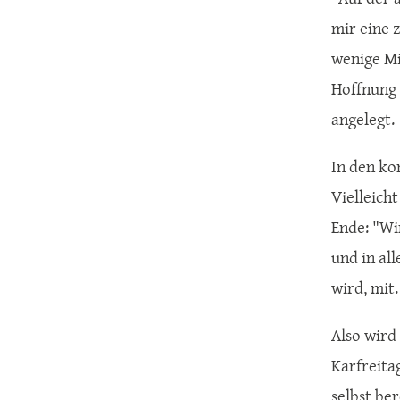
mir eine z
wenige Mi
Hoffnung 
angelegt.
In den ko
Vielleich
Ende: "Wi
und in al
wird, mit
Also wird
Karfreita
selbst be