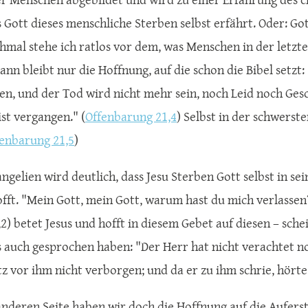
s Gott dieses menschliche Sterben selbst erfährt. Oder: Got
hmal stehe ich ratlos vor dem, was Menschen in der letzt
ann bleibt nur die Hoffnung, auf die schon die Bibel setzt
en, und der Tod wird nicht mehr sein, noch Leid noch Ges
ist vergangen." (
Offenbarung 21,4
) Selbst in der schwerste
enbarung 21,5
)
angelien wird deutlich, dass Jesu Sterben Gott selbst in s
offt. "Mein Gott, mein Gott, warum hast du mich verlassen? 
,2) betet Jesus und hofft in diesem Gebet auf diesen – sch
s auch gesprochen haben: "Der Herr hat nicht verachtet 
tz vor ihm nicht verborgen; und da er zu ihm schrie, hörte 
anderen Seite haben wir doch die Hoffnung auf die Auferst