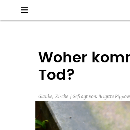
Direkt
zum
Inhalt
Woher kommt
Tod?
Glaube
Kirche
Brigitte Pippow