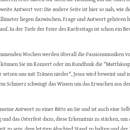
weite Antwort vor: Die andere Seite ist hier so nah, wie d
llimeter liegen dazwischen. Frage und Antwort gehören 
auf. In der Tiefe der Feier des Karfreitags ist schon ein 
mmenden Wochen werden überall die Passionsmusiken von
t können Sie im Konzert oder im Rundfunk die "Matthäusp
r setzen uns mit Tränen nieder", Jesus wird beweint und i
lem Schmerz schwingt das Wissen um das Erwachen aus dem 
.
 meine Antwort zu einer Bitte an Sie und ist auch eine Se
g und das Osterfest dazu, diese Erkenntnis zu stärken, um d
reit zu sein, dem letzten Abschied Stand zu halten und de