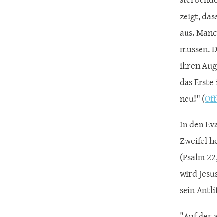
zeigt, das
aus. Manc
müssen. D
ihren Aug
das Erste 
neu!" (
Off
In den Ev
Zweifel h
(Psalm 22
wird Jesu
sein Antli
"Auf der 