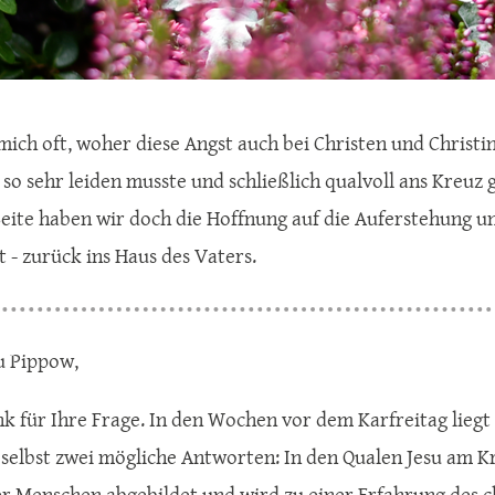
 mich oft, woher diese Angst auch bei Christen und Christi
s so sehr leiden musste und schließlich qualvoll ans Kreuz
eite haben wir doch die Hoffnung auf die Auferstehung un
t - zurück ins Haus des Vaters.
u Pippow,
k für Ihre Frage. In den Wochen vor dem Karfreitag liegt di
 selbst zwei mögliche Antworten: In den Qualen Jesu am Kr
r Menschen abgebildet und wird zu einer Erfahrung des ch