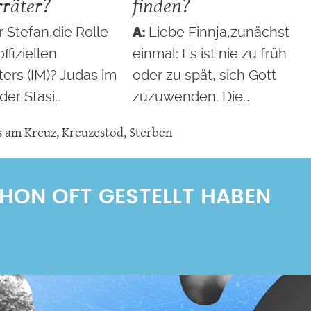
rräter?
finden?
r Stefan,die Rolle
Liebe Finnja,zunächst
ffiziellen
einmal: Es ist nie zu früh
ters (IM)? Judas im
oder zu spät, sich Gott
der Stasi…
zuzuwenden. Die…
s am Kreuz
,
Kreuzestod
,
Sterben
SCHON OFT GESTELLT HABEN