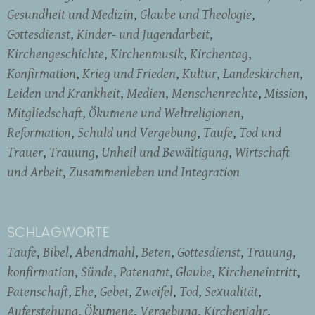
Gesundheit und Medizin
Glaube und Theologie
Gottesdienst
Kinder- und Jugendarbeit
Kirchengeschichte
Kirchenmusik
Kirchentag
Konfirmation
Krieg und Frieden
Kultur
Landeskirchen
Leiden und Krankheit
Medien
Menschenrechte
Mission
Mitgliedschaft
Ökumene und Weltreligionen
Reformation
Schuld und Vergebung
Taufe
Tod und
Trauer
Trauung
Unheil und Bewältigung
Wirtschaft
und Arbeit
Zusammenleben und Integration
SCHLAGWORTE
Taufe
Bibel
Abendmahl
Beten
Gottesdienst
Trauung
konfirmation
Sünde
Patenamt
Glaube
Kircheneintritt
Patenschaft
Ehe
Gebet
Zweifel
Tod
Sexualität
Auferstehung
Ökumene
Vergebung
Kirchenjahr