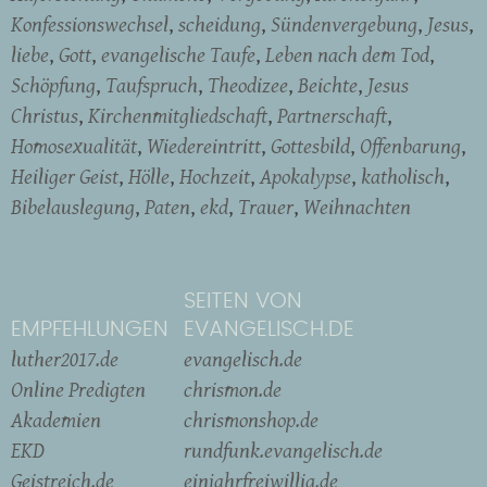
Konfessionswechsel
scheidung
Sündenvergebung
Jesus
liebe
Gott
evangelische Taufe
Leben nach dem Tod
Schöpfung
Taufspruch
Theodizee
Beichte
Jesus
Christus
Kirchenmitgliedschaft
Partnerschaft
Homosexualität
Wiedereintritt
Gottesbild
Offenbarung
Heiliger Geist
Hölle
Hochzeit
Apokalypse
katholisch
Bibelauslegung
Paten
ekd
Trauer
Weihnachten
SEITEN VON
EMPFEHLUNGEN
EVANGELISCH.DE
luther2017.de
evangelisch.de
Online Predigten
chrismon.de
Akademien
chrismonshop.de
EKD
rundfunk.evangelisch.de
Geistreich.de
einjahrfreiwillig.de