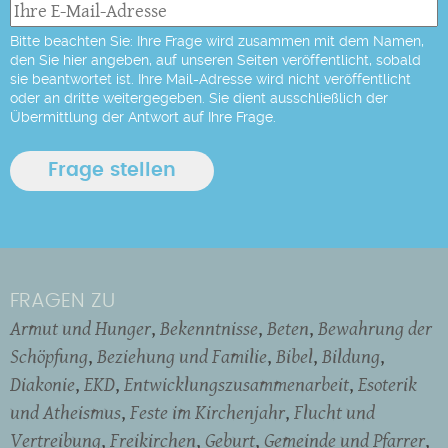
Bitte beachten Sie: Ihre Frage wird zusammen mit dem Namen,
den Sie hier angeben, auf unseren Seiten veröffentlicht, sobald
sie beantwortet ist. Ihre Mail-Adresse wird nicht veröffentlicht
oder an dritte weitergegeben. Sie dient ausschließlich der
Übermittlung der Antwort auf Ihre Frage.
FRAGEN ZU
Armut und Hunger
Bekenntnisse
Beten
Bewahrung der
Schöpfung
Beziehung und Familie
Bibel
Bildung
Diakonie
EKD
Entwicklungszusammenarbeit
Esoterik
und Atheismus
Feste im Kirchenjahr
Flucht und
Vertreibung
Freikirchen
Geburt
Gemeinde und Pfarrer