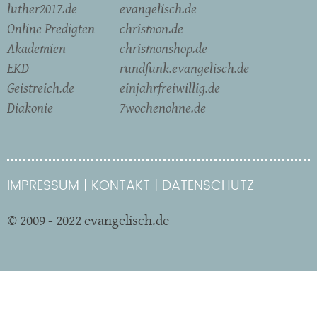
luther2017.de
evangelisch.de
Online Predigten
chrismon.de
Akademien
chrismonshop.de
EKD
rundfunk.evangelisch.de
Geistreich.de
einjahrfreiwillig.de
Diakonie
7wochenohne.de
IMPRESSUM
KONTAKT
DATENSCHUTZ
© 2009 - 2022 evangelisch.de