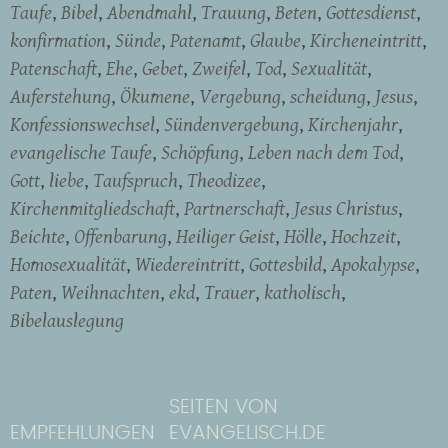
Taufe
Bibel
Abendmahl
Trauung
Beten
Gottesdienst
konfirmation
Sünde
Patenamt
Glaube
Kircheneintritt
Patenschaft
Ehe
Gebet
Zweifel
Tod
Sexualität
Auferstehung
Ökumene
Vergebung
scheidung
Jesus
Konfessionswechsel
Sündenvergebung
Kirchenjahr
evangelische Taufe
Schöpfung
Leben nach dem Tod
Gott
liebe
Taufspruch
Theodizee
Kirchenmitgliedschaft
Partnerschaft
Jesus Christus
Beichte
Offenbarung
Heiliger Geist
Hölle
Hochzeit
Homosexualität
Wiedereintritt
Gottesbild
Apokalypse
Paten
Weihnachten
ekd
Trauer
katholisch
Bibelauslegung
SEITEN VON
EMPFEHLUNGEN
EVANGELISCH.DE