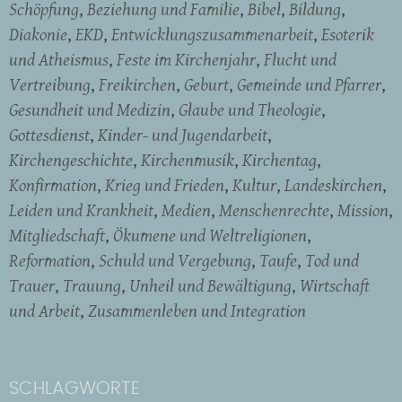
Schöpfung
Beziehung und Familie
Bibel
Bildung
Diakonie
EKD
Entwicklungszusammenarbeit
Esoterik
und Atheismus
Feste im Kirchenjahr
Flucht und
Vertreibung
Freikirchen
Geburt
Gemeinde und Pfarrer
Gesundheit und Medizin
Glaube und Theologie
Gottesdienst
Kinder- und Jugendarbeit
Kirchengeschichte
Kirchenmusik
Kirchentag
Konfirmation
Krieg und Frieden
Kultur
Landeskirchen
Leiden und Krankheit
Medien
Menschenrechte
Mission
Mitgliedschaft
Ökumene und Weltreligionen
Reformation
Schuld und Vergebung
Taufe
Tod und
Trauer
Trauung
Unheil und Bewältigung
Wirtschaft
und Arbeit
Zusammenleben und Integration
SCHLAGWORTE