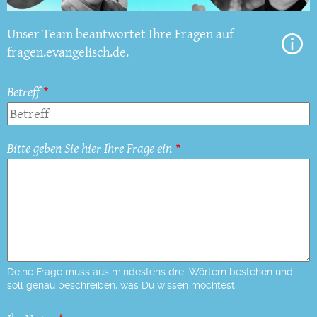
Unser Team beantwortet Ihre Fragen auf
fragen.evangelisch.de.
Betreff
Bitte geben Sie hier Ihre Frage ein
Deine Frage muss aus mindestens drei Wörtern bestehen und
soll genau beschreiben, was Du wissen möchtest.