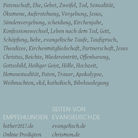
Patenschaft
Ehe
Gebet
Zweifel
Tod
Sexualität
Ökumene
Auferstehung
Vergebung
Jesus
Sündenvergebung
scheidung
Kirchenjahr
Konfessionswechsel
Leben nach dem Tod
Gott
Schöpfung
liebe
evangelische Taufe
Taufspruch
Theodizee
Kirchenmitgliedschaft
Partnerschaft
Jesus
Christus
Beichte
Wiedereintritt
Offenbarung
Gottesbild
Heiliger Geist
Hölle
Hochzeit
Homosexualität
Paten
Trauer
Apokalypse
Weihnachten
ekd
katholisch
Bibelauslegung
SEITEN VON
EMPFEHLUNGEN
EVANGELISCH.DE
luther2017.de
evangelisch.de
Online Predigten
chrismon.de