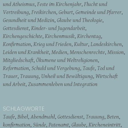
und Atheismus
Feste im Kirchenjahr
Flucht und
Vertreibung
Freikirchen
Geburt
Gemeinde und Pfarrer
Gesundheit und Medizin
Glaube und Theologie
Gottesdienst
Kinder- und Jugendarbeit
Kirchengeschichte
Kirchenmusik
Kirchentag
Konfirmation
Krieg und Frieden
Kultur
Landeskirchen
Leiden und Krankheit
Medien
Menschenrechte
Mission
Mitgliedschaft
Ökumene und Weltreligionen
Reformation
Schuld und Vergebung
Taufe
Tod und
Trauer
Trauung
Unheil und Bewältigung
Wirtschaft
und Arbeit
Zusammenleben und Integration
SCHLAGWORTE
Taufe
Bibel
Abendmahl
Gottesdienst
Trauung
Beten
konfirmation
Sünde
Patenamt
Glaube
Kircheneintritt