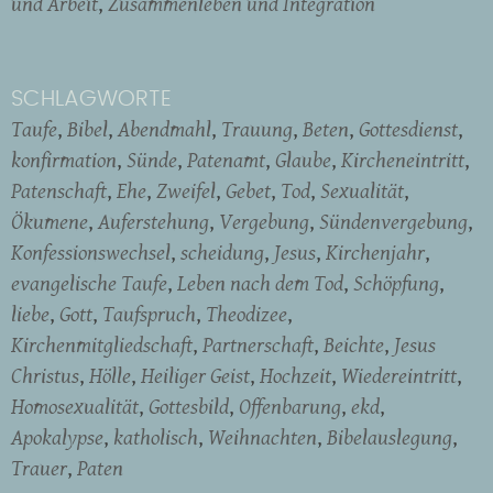
und Arbeit
Zusammenleben und Integration
SCHLAGWORTE
Taufe
Bibel
Abendmahl
Trauung
Beten
Gottesdienst
konfirmation
Sünde
Patenamt
Glaube
Kircheneintritt
Patenschaft
Ehe
Zweifel
Gebet
Tod
Sexualität
Ökumene
Auferstehung
Vergebung
Sündenvergebung
Konfessionswechsel
scheidung
Jesus
Kirchenjahr
evangelische Taufe
Leben nach dem Tod
Schöpfung
liebe
Gott
Taufspruch
Theodizee
Kirchenmitgliedschaft
Partnerschaft
Beichte
Jesus
Christus
Hölle
Heiliger Geist
Hochzeit
Wiedereintritt
Homosexualität
Gottesbild
Offenbarung
ekd
Apokalypse
katholisch
Weihnachten
Bibelauslegung
Trauer
Paten