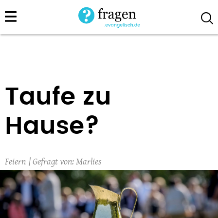
Direkt
zum
Inhalt
Taufe zu
Hause?
Feiern
Marlies