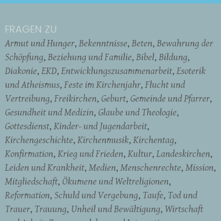
FRAGEN ZU
Armut und Hunger
Bekenntnisse
Beten
Bewahrung der
Schöpfung
Beziehung und Familie
Bibel
Bildung
Diakonie
EKD
Entwicklungszusammenarbeit
Esoterik
und Atheismus
Feste im Kirchenjahr
Flucht und
Vertreibung
Freikirchen
Geburt
Gemeinde und Pfarrer
Gesundheit und Medizin
Glaube und Theologie
Gottesdienst
Kinder- und Jugendarbeit
Kirchengeschichte
Kirchenmusik
Kirchentag
Konfirmation
Krieg und Frieden
Kultur
Landeskirchen
Leiden und Krankheit
Medien
Menschenrechte
Mission
Mitgliedschaft
Ökumene und Weltreligionen
Reformation
Schuld und Vergebung
Taufe
Tod und
Trauer
Trauung
Unheil und Bewältigung
Wirtschaft