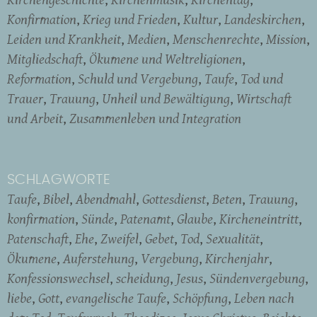
Konfirmation
Krieg und Frieden
Kultur
Landeskirchen
Leiden und Krankheit
Medien
Menschenrechte
Mission
Mitgliedschaft
Ökumene und Weltreligionen
Reformation
Schuld und Vergebung
Taufe
Tod und
Trauer
Trauung
Unheil und Bewältigung
Wirtschaft
und Arbeit
Zusammenleben und Integration
SCHLAGWORTE
Taufe
Bibel
Abendmahl
Gottesdienst
Beten
Trauung
konfirmation
Sünde
Patenamt
Glaube
Kircheneintritt
Patenschaft
Ehe
Zweifel
Gebet
Tod
Sexualität
Ökumene
Auferstehung
Vergebung
Kirchenjahr
Konfessionswechsel
scheidung
Jesus
Sündenvergebung
liebe
Gott
evangelische Taufe
Schöpfung
Leben nach