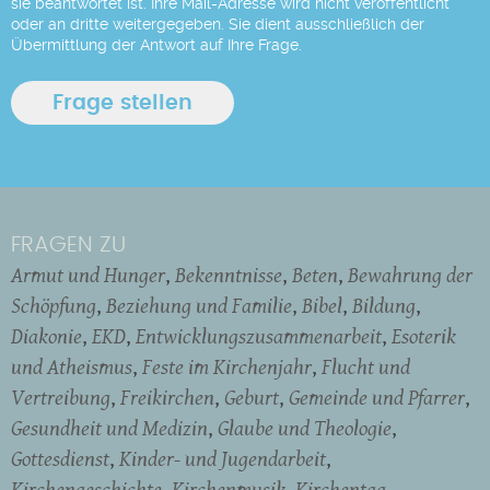
sie beantwortet ist. Ihre Mail-Adresse wird nicht veröffentlicht
oder an dritte weitergegeben. Sie dient ausschließlich der
Übermittlung der Antwort auf Ihre Frage.
FRAGEN ZU
Armut und Hunger
Bekenntnisse
Beten
Bewahrung der
Schöpfung
Beziehung und Familie
Bibel
Bildung
Diakonie
EKD
Entwicklungszusammenarbeit
Esoterik
und Atheismus
Feste im Kirchenjahr
Flucht und
Vertreibung
Freikirchen
Geburt
Gemeinde und Pfarrer
Gesundheit und Medizin
Glaube und Theologie
Gottesdienst
Kinder- und Jugendarbeit
Kirchengeschichte
Kirchenmusik
Kirchentag