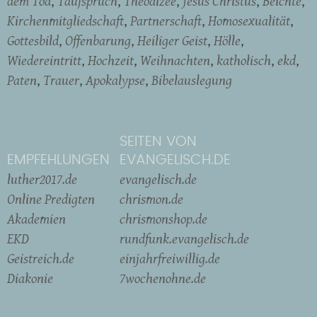
dem Tod
Taufspruch
Theodizee
Jesus Christus
Beichte
Kirchenmitgliedschaft
Partnerschaft
Homosexualität
Gottesbild
Offenbarung
Heiliger Geist
Hölle
Wiedereintritt
Hochzeit
Weihnachten
katholisch
ekd
Paten
Trauer
Apokalypse
Bibelauslegung
SEITEN VON
EMPFEHLUNGEN
EVANGELISCH.DE
luther2017.de
evangelisch.de
Online Predigten
chrismon.de
Akademien
chrismonshop.de
EKD
rundfunk.evangelisch.de
Geistreich.de
einjahrfreiwillig.de
Diakonie
7wochenohne.de