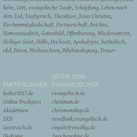
liebe
Gott
evangelische Taufe
Schöpfung
Leben nach
dem Tod
Taufspruch
Theodizee
Jesus Christus
Kirchenmitgliedschaft
Partnerschaft
Beichte
Homosexualität
Gottesbild
Offenbarung
Wiedereintritt
Heiliger Geist
Hölle
Hochzeit
Apokalypse
katholisch
ekd
Paten
Weihnachten
Bibelauslegung
Trauer
SEITEN VON
EMPFEHLUNGEN
EVANGELISCH.DE
luther2017.de
evangelisch.de
Online Predigten
chrismon.de
Akademien
chrismonshop.de
EKD
rundfunk.evangelisch.de
Geistreich.de
einjahrfreiwillig.de
Diakonie
7wochenohne.de