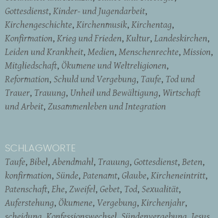
Gottesdienst
Kinder- und Jugendarbeit
Kirchengeschichte
Kirchenmusik
Kirchentag
Konfirmation
Krieg und Frieden
Kultur
Landeskirchen
Leiden und Krankheit
Medien
Menschenrechte
Mission
Mitgliedschaft
Ökumene und Weltreligionen
Reformation
Schuld und Vergebung
Taufe
Tod und
Trauer
Trauung
Unheil und Bewältigung
Wirtschaft
und Arbeit
Zusammenleben und Integration
SCHLAGWORTE
Taufe
Bibel
Abendmahl
Trauung
Gottesdienst
Beten
konfirmation
Sünde
Patenamt
Glaube
Kircheneintritt
Patenschaft
Ehe
Zweifel
Gebet
Tod
Sexualität
Auferstehung
Ökumene
Vergebung
Kirchenjahr
scheidung
Konfessionswechsel
Sündenvergebung
Jesus