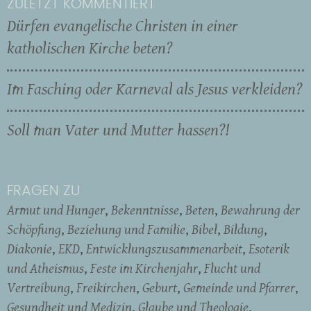
ZULETZT KOMMENTIERT
Dürfen evangelische Christen in einer
katholischen Kirche beten?
Im Fasching oder Karneval als Jesus verkleiden?
Soll man Vater und Mutter hassen?!
FRAGEN ZU
Armut und Hunger
Bekenntnisse
Beten
Bewahrung der
Schöpfung
Beziehung und Familie
Bibel
Bildung
Diakonie
EKD
Entwicklungszusammenarbeit
Esoterik
und Atheismus
Feste im Kirchenjahr
Flucht und
Vertreibung
Freikirchen
Geburt
Gemeinde und Pfarrer
Gesundheit und Medizin
Glaube und Theologie