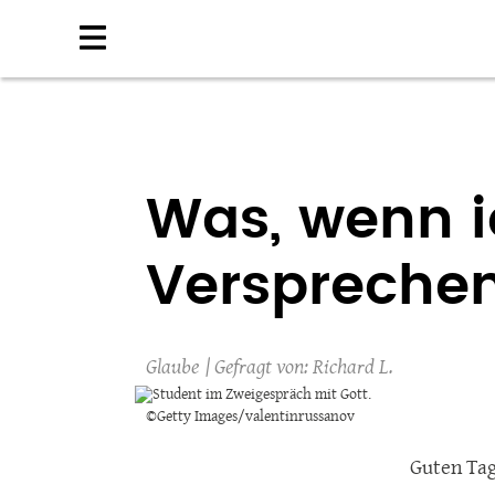
Direkt
zum
Inhalt
Was, wenn i
Verspreche
Glaube
Richard L.
©Getty Images/valentinrussanov
Guten Tag