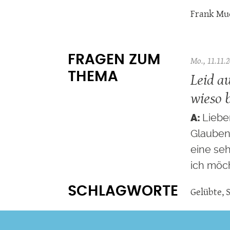
Frank Mu
FRAGEN ZUM
Mo., 11.11.2
Leid au
THEMA
wieso 
Liebe
Glauben 
eine seh
ich möch
SCHLAGWORTE
Gelübte
,