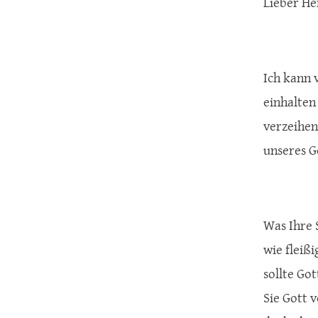
Lieber Her
Ich kann 
einhalten 
verzeihen
unseres G
Was Ihre S
wie fleiß
sollte Go
Sie Gott 