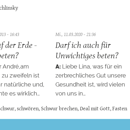
chlinsky
013 - 16:43
Mi., 11.03.2020 - 21:36
f der Erde -
Darf ich auch für
beten?
Unwichtiges beten?
r André,am
Liebe Lina, was für ein
zu zweifeln ist
zerbrechliches Gut unsere
r natürliche und,
Gesundheit ist, wird vielen
te es wirklich…
von uns in…
Schwur
,
schwören
,
Schwur brechen
,
Deal mit Gott
,
Fasten