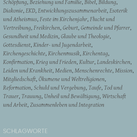
Schöpfung
Beziehung und Familie
Bibel
Bildung
Diakonie
EKD
Entwicklungszusammenarbeit
Esoterik
und Atheismus
Feste im Kirchenjahr
Flucht und
Vertreibung
Freikirchen
Geburt
Gemeinde und Pfarrer
Gesundheit und Medizin
Glaube und Theologie
Gottesdienst
Kinder- und Jugendarbeit
Kirchengeschichte
Kirchenmusik
Kirchentag
Konfirmation
Krieg und Frieden
Kultur
Landeskirchen
Leiden und Krankheit
Medien
Menschenrechte
Mission
Mitgliedschaft
Ökumene und Weltreligionen
Reformation
Schuld und Vergebung
Taufe
Tod und
Trauer
Trauung
Unheil und Bewältigung
Wirtschaft
und Arbeit
Zusammenleben und Integration
SCHLAGWORTE