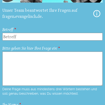
Unser Team beantwortet Ihre Fragen auf
fragen.evangelisch.de.
Betreff
Bitte geben Sie hier Ihre Frage ein
Deine Frage muss aus mindestens drei Wörtern bestehen und
soll genau beschreiben, was Du wissen möchtest.
Ihr Name