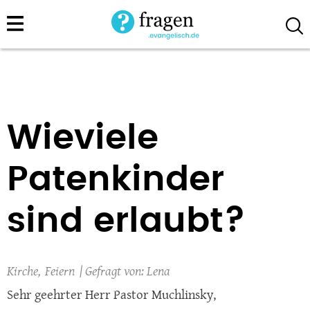
Direkt
zum
Inhalt
Wieviele
Patenkinder
sind erlaubt?
Kirche
Feiern
Lena
Sehr geehrter Herr Pastor Muchlinsky,