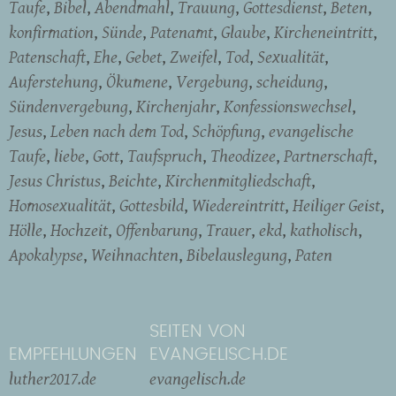
Taufe
Bibel
Abendmahl
Trauung
Gottesdienst
Beten
konfirmation
Sünde
Patenamt
Glaube
Kircheneintritt
Patenschaft
Ehe
Gebet
Zweifel
Tod
Sexualität
Auferstehung
Ökumene
Vergebung
scheidung
Sündenvergebung
Kirchenjahr
Konfessionswechsel
Jesus
Leben nach dem Tod
Schöpfung
evangelische
Taufe
liebe
Gott
Taufspruch
Theodizee
Partnerschaft
Jesus Christus
Beichte
Kirchenmitgliedschaft
Homosexualität
Gottesbild
Wiedereintritt
Heiliger Geist
Hölle
Hochzeit
Offenbarung
Trauer
ekd
katholisch
Apokalypse
Weihnachten
Bibelauslegung
Paten
SEITEN VON
EMPFEHLUNGEN
EVANGELISCH.DE
luther2017.de
evangelisch.de