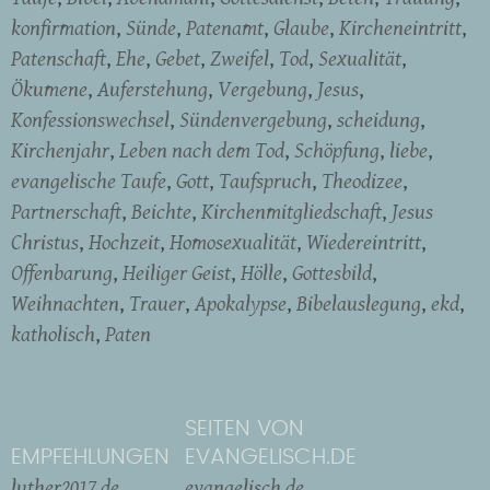
konfirmation
Sünde
Patenamt
Glaube
Kircheneintritt
Patenschaft
Ehe
Gebet
Zweifel
Tod
Sexualität
Ökumene
Auferstehung
Vergebung
Jesus
Konfessionswechsel
Sündenvergebung
scheidung
Kirchenjahr
Leben nach dem Tod
Schöpfung
liebe
evangelische Taufe
Gott
Taufspruch
Theodizee
Partnerschaft
Beichte
Kirchenmitgliedschaft
Jesus
Christus
Hochzeit
Homosexualität
Wiedereintritt
Offenbarung
Heiliger Geist
Hölle
Gottesbild
Weihnachten
Trauer
Apokalypse
Bibelauslegung
ekd
katholisch
Paten
SEITEN VON
EMPFEHLUNGEN
EVANGELISCH.DE
luther2017.de
evangelisch.de