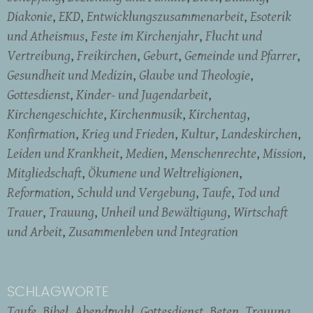
Diakonie
EKD
Entwicklungszusammenarbeit
Esoterik
und Atheismus
Feste im Kirchenjahr
Flucht und
Vertreibung
Freikirchen
Geburt
Gemeinde und Pfarrer
Gesundheit und Medizin
Glaube und Theologie
Gottesdienst
Kinder- und Jugendarbeit
Kirchengeschichte
Kirchenmusik
Kirchentag
Konfirmation
Krieg und Frieden
Kultur
Landeskirchen
Leiden und Krankheit
Medien
Menschenrechte
Mission
Mitgliedschaft
Ökumene und Weltreligionen
Reformation
Schuld und Vergebung
Taufe
Tod und
Trauer
Trauung
Unheil und Bewältigung
Wirtschaft
und Arbeit
Zusammenleben und Integration
SCHLAGWORTE
Taufe
Bibel
Abendmahl
Gottesdienst
Beten
Trauung