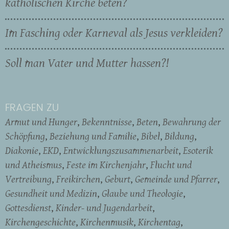
katholischen Kirche beten?
Im Fasching oder Karneval als Jesus verkleiden?
Soll man Vater und Mutter hassen?!
FRAGEN ZU
Armut und Hunger
Bekenntnisse
Beten
Bewahrung der
Schöpfung
Beziehung und Familie
Bibel
Bildung
Diakonie
EKD
Entwicklungszusammenarbeit
Esoterik
und Atheismus
Feste im Kirchenjahr
Flucht und
Vertreibung
Freikirchen
Geburt
Gemeinde und Pfarrer
Gesundheit und Medizin
Glaube und Theologie
Gottesdienst
Kinder- und Jugendarbeit
Kirchengeschichte
Kirchenmusik
Kirchentag