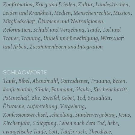
Konfirmation
Krieg und Frieden
Kultur
Landeskirchen
Leiden und Krankheit
Medien
Menschenrechte
Mission
Mitgliedschaft
Ökumene und Weltreligionen
Reformation
Schuld und Vergebung
Taufe
Tod und
Trauer
Trauung
Unheil und Bewältigung
Wirtschaft
und Arbeit
Zusammenleben und Integration
SCHLAGWORTE
Taufe
Bibel
Abendmahl
Gottesdienst
Trauung
Beten
konfirmation
Sünde
Patenamt
Glaube
Kircheneintritt
Patenschaft
Ehe
Zweifel
Gebet
Tod
Sexualität
Ökumene
Auferstehung
Vergebung
Konfessionswechsel
scheidung
Sündenvergebung
Jesus
Kirchenjahr
Schöpfung
Leben nach dem Tod
liebe
evangelische Taufe
Gott
Taufspruch
Theodizee