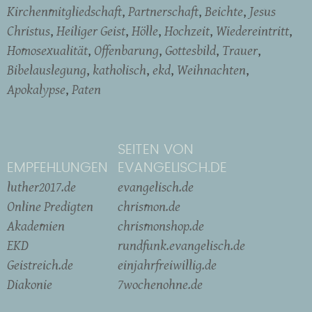
Kirchenmitgliedschaft
Partnerschaft
Beichte
Jesus
Christus
Heiliger Geist
Hölle
Hochzeit
Wiedereintritt
Homosexualität
Offenbarung
Gottesbild
Trauer
Bibelauslegung
katholisch
ekd
Weihnachten
Apokalypse
Paten
SEITEN VON
EMPFEHLUNGEN
EVANGELISCH.DE
luther2017.de
evangelisch.de
Online Predigten
chrismon.de
Akademien
chrismonshop.de
EKD
rundfunk.evangelisch.de
Geistreich.de
einjahrfreiwillig.de
Diakonie
7wochenohne.de