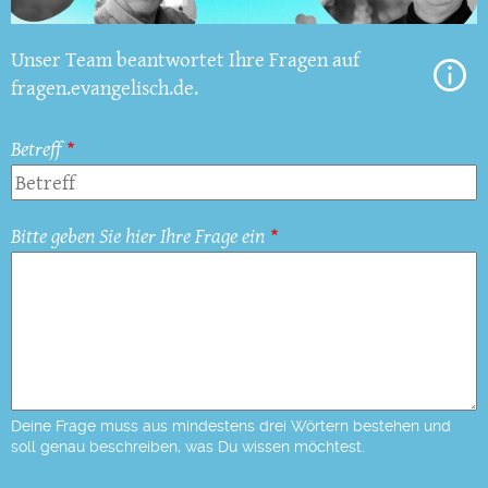
Unser Team beantwortet Ihre Fragen auf
fragen.evangelisch.de.
Betreff
Bitte geben Sie hier Ihre Frage ein
Deine Frage muss aus mindestens drei Wörtern bestehen und
soll genau beschreiben, was Du wissen möchtest.