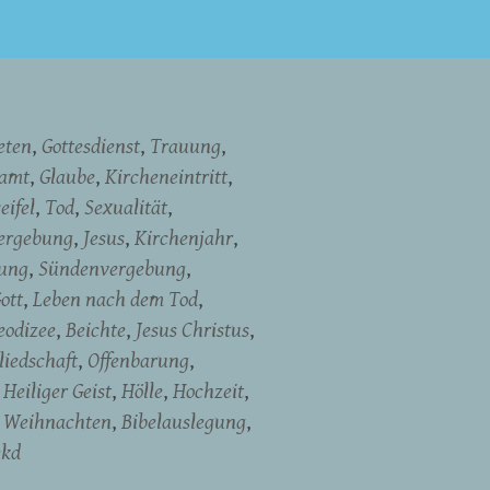
eten
Gottesdienst
Trauung
namt
Glaube
Kircheneintritt
eifel
Tod
Sexualität
ergebung
Jesus
Kirchenjahr
dung
Sündenvergebung
ott
Leben nach dem Tod
eodizee
Beichte
Jesus Christus
liedschaft
Offenbarung
Heiliger Geist
Hölle
Hochzeit
Weihnachten
Bibelauslegung
ekd