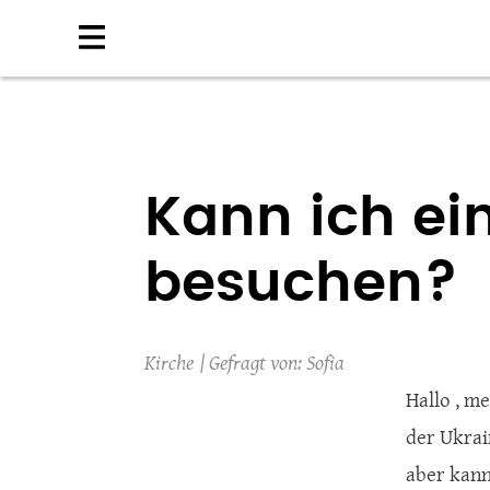
Direkt
zum
Inhalt
Kann ich ein
besuchen?
Kirche
Sofia
Hallo , me
der Ukrai
aber kann