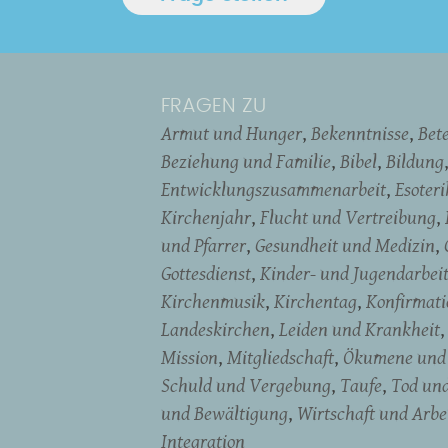
FRAGEN ZU
Armut und Hunger
Bekenntnisse
Bet
Beziehung und Familie
Bibel
Bildung
Entwicklungszusammenarbeit
Esoter
Kirchenjahr
Flucht und Vertreibung
und Pfarrer
Gesundheit und Medizin
Gottesdienst
Kinder- und Jugendarbei
Kirchenmusik
Kirchentag
Konfirmati
Landeskirchen
Leiden und Krankheit
Mission
Mitgliedschaft
Ökumene und 
Schuld und Vergebung
Taufe
Tod un
und Bewältigung
Wirtschaft und Arbe
Integration