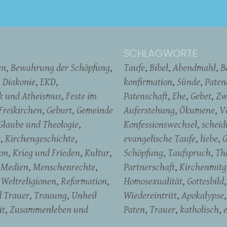
SCHLAGWORTE
en
Bewahrung der Schöpfung
Taufe
Bibel
Abendmahl
B
Diakonie
EKD
konfirmation
Sünde
Pate
ik und Atheismus
Feste im
Patenschaft
Ehe
Gebet
Zw
Freikirchen
Geburt
Gemeinde
Auferstehung
Ökumene
V
Glaube und Theologie
Konfessionswechsel
schei
t
Kirchengeschichte
evangelische Taufe
liebe
G
on
Krieg und Frieden
Kultur
Schöpfung
Taufspruch
Th
Medien
Menschenrechte
Partnerschaft
Kirchenmitg
Weltreligionen
Reformation
Homosexualität
Gottesbild
d Trauer
Trauung
Unheil
Wiedereintritt
Apokalypse
it
Zusammenleben und
Paten
Trauer
katholisch