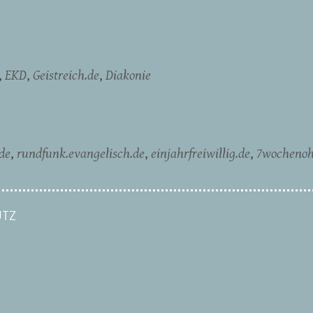
EKD
Geistreich.de
Diakonie
de
rundfunk.evangelisch.de
einjahrfreiwillig.de
7wochenoh
TZ