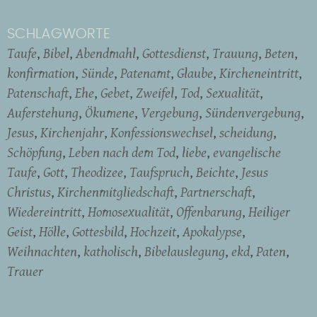
SCHLAGWORTE
Taufe
Bibel
Abendmahl
Gottesdienst
Trauung
Beten
konfirmation
Sünde
Patenamt
Glaube
Kircheneintritt
Patenschaft
Ehe
Gebet
Zweifel
Tod
Sexualität
Auferstehung
Ökumene
Vergebung
Sündenvergebung
Jesus
Kirchenjahr
Konfessionswechsel
scheidung
Schöpfung
Leben nach dem Tod
liebe
evangelische
Taufe
Gott
Theodizee
Taufspruch
Beichte
Jesus
Christus
Kirchenmitgliedschaft
Partnerschaft
Wiedereintritt
Homosexualität
Offenbarung
Heiliger
Geist
Hölle
Gottesbild
Hochzeit
Apokalypse
Weihnachten
katholisch
Bibelauslegung
ekd
Paten
Trauer