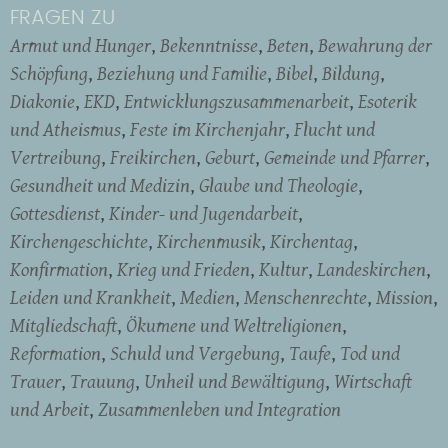
FRAGEN ZU
Armut und Hunger
Bekenntnisse
Beten
Bewahrung der
Schöpfung
Beziehung und Familie
Bibel
Bildung
Diakonie
EKD
Entwicklungszusammenarbeit
Esoterik
und Atheismus
Feste im Kirchenjahr
Flucht und
Vertreibung
Freikirchen
Geburt
Gemeinde und Pfarrer
Gesundheit und Medizin
Glaube und Theologie
Gottesdienst
Kinder- und Jugendarbeit
Kirchengeschichte
Kirchenmusik
Kirchentag
Konfirmation
Krieg und Frieden
Kultur
Landeskirchen
Leiden und Krankheit
Medien
Menschenrechte
Mission
Mitgliedschaft
Ökumene und Weltreligionen
Reformation
Schuld und Vergebung
Taufe
Tod und
Trauer
Trauung
Unheil und Bewältigung
Wirtschaft
und Arbeit
Zusammenleben und Integration