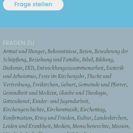
FRAGEN ZU
Armut und Hunger
Bekenntnisse
Beten
Bewahrung der
Schöpfung
Beziehung und Familie
Bibel
Bildung
Diakonie
EKD
Entwicklungszusammenarbeit
Esoterik
und Atheismus
Feste im Kirchenjahr
Flucht und
Vertreibung
Freikirchen
Geburt
Gemeinde und Pfarrer
Gesundheit und Medizin
Glaube und Theologie
Gottesdienst
Kinder- und Jugendarbeit
Kirchengeschichte
Kirchenmusik
Kirchentag
Konfirmation
Krieg und Frieden
Kultur
Landeskirchen
Leiden und Krankheit
Medien
Menschenrechte
Mission