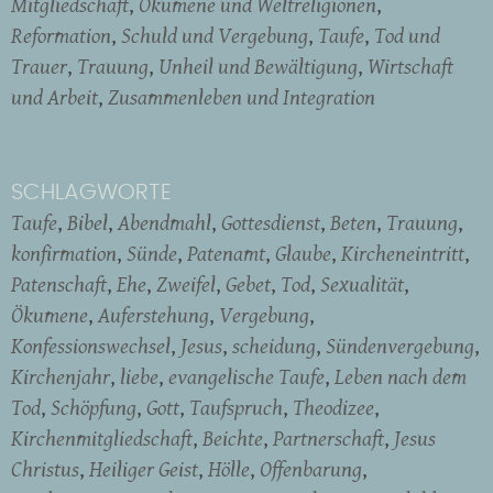
Mitgliedschaft
Ökumene und Weltreligionen
Reformation
Schuld und Vergebung
Taufe
Tod und
Trauer
Trauung
Unheil und Bewältigung
Wirtschaft
und Arbeit
Zusammenleben und Integration
SCHLAGWORTE
Taufe
Bibel
Abendmahl
Gottesdienst
Beten
Trauung
konfirmation
Sünde
Patenamt
Glaube
Kircheneintritt
Patenschaft
Ehe
Zweifel
Gebet
Tod
Sexualität
Ökumene
Auferstehung
Vergebung
Konfessionswechsel
Jesus
scheidung
Sündenvergebung
Kirchenjahr
liebe
evangelische Taufe
Leben nach dem
Tod
Schöpfung
Gott
Taufspruch
Theodizee
Kirchenmitgliedschaft
Beichte
Partnerschaft
Jesus
Christus
Heiliger Geist
Hölle
Offenbarung