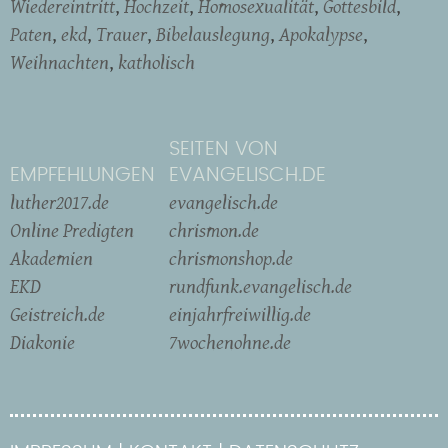
Wiedereintritt
Hochzeit
Homosexualität
Gottesbild
Paten
ekd
Trauer
Bibelauslegung
Apokalypse
Weihnachten
katholisch
SEITEN VON
EMPFEHLUNGEN
EVANGELISCH.DE
luther2017.de
evangelisch.de
Online Predigten
chrismon.de
Akademien
chrismonshop.de
EKD
rundfunk.evangelisch.de
Geistreich.de
einjahrfreiwillig.de
Diakonie
7wochenohne.de