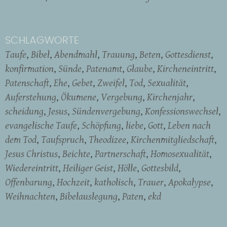
SCHLAGWORTE
Taufe
Bibel
Abendmahl
Trauung
Beten
Gottesdienst
konfirmation
Sünde
Patenamt
Glaube
Kircheneintritt
Patenschaft
Ehe
Gebet
Zweifel
Tod
Sexualität
Auferstehung
Ökumene
Vergebung
Kirchenjahr
scheidung
Jesus
Sündenvergebung
Konfessionswechsel
evangelische Taufe
Schöpfung
liebe
Gott
Leben nach
dem Tod
Taufspruch
Theodizee
Kirchenmitgliedschaft
Jesus Christus
Beichte
Partnerschaft
Homosexualität
Wiedereintritt
Heiliger Geist
Hölle
Gottesbild
Offenbarung
Hochzeit
katholisch
Trauer
Apokalypse
Weihnachten
Bibelauslegung
Paten
ekd