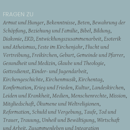
FRAGEN ZU
Armut und Hunger
Bekenntnisse
Beten
Bewahrung der
Schöpfung
Beziehung und Familie
Bibel
Bildung
Diakonie
EKD
Entwicklungszusammenarbeit
Esoterik
und Atheismus
Feste im Kirchenjahr
Flucht und
Vertreibung
Freikirchen
Geburt
Gemeinde und Pfarrer
Gesundheit und Medizin
Glaube und Theologie
Gottesdienst
Kinder- und Jugendarbeit
Kirchengeschichte
Kirchenmusik
Kirchentag
Konfirmation
Krieg und Frieden
Kultur
Landeskirchen
Leiden und Krankheit
Medien
Menschenrechte
Mission
Mitgliedschaft
Ökumene und Weltreligionen
Reformation
Schuld und Vergebung
Taufe
Tod und
Trauer
Trauung
Unheil und Bewältigung
Wirtschaft
und Arbeit
Zusammenleben und Integration