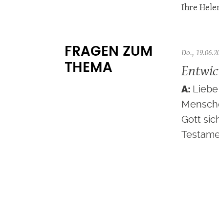
Ihre Hele
FRAGEN ZUM
Do., 19.06.2
Entwic
THEMA
Liebe 
Mensche
Gott si
Testamen