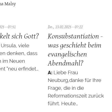
na Malsy
025 - 07:51
Do., 13.02.2025 - 07:22
kelt sich Gott?
Konsubstantiation -
was geschieht beim
Ursula, viele
evangelischen
n denken, dass
Abendmahl?
ch im Neuen
t "neu erfindet…
Liebe Frau
Neuburg,danke für Ihre
Frage, die in die
Reformationszeit zurück
führt. Heute…