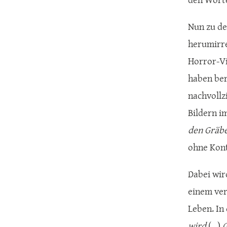
Nun zu de
herumirre
Horror-Vi
haben ber
nachvollz
Bildern i
den Gräbe
ohne Kont
Dabei wir
einem ver
Leben. In 
wird
(...)
G