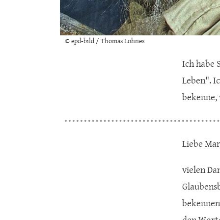
© epd-bild / Thomas Lohnes
Ich habe 
Leben". I
bekenne, 
Liebe Mar
vielen Da
Glaubensb
bekennen 
den Worte