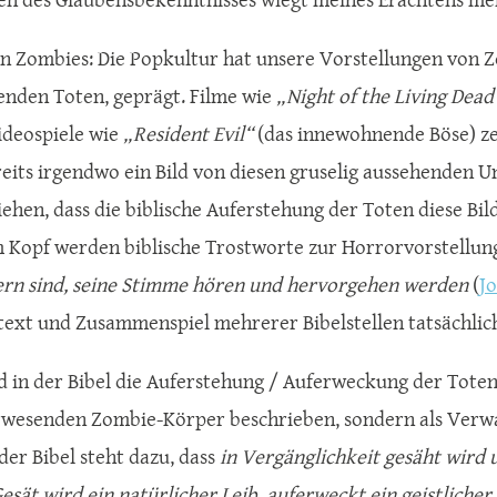
n Zombies: Die Popkultur hat unsere Vorstellungen von 
nden Toten, geprägt. Filme wie
„Night of the Living Dead
deospiele wie
„Resident Evil“
(das innewohnende Böse) z
eits irgendwo ein Bild von diesen gruselig aussehenden U
iehen, dass die biblische Auferstehung der Toten diese Bil
m Kopf werden biblische Trostworte zur Horrorvorstellun
rn sind, seine Stimme hören und hervorgehen werden
(
J
ext und Zusammenspiel mehrerer Bibelstellen tatsächli
d in der Bibel die Auferstehung / Auferweckung der Toten
wesenden Zombie-Körper beschrieben, sondern als Verw
der Bibel steht dazu, dass
in Vergänglichkeit gesäht wird
esät wird ein natürlicher Leib, auferweckt ein geistlicher