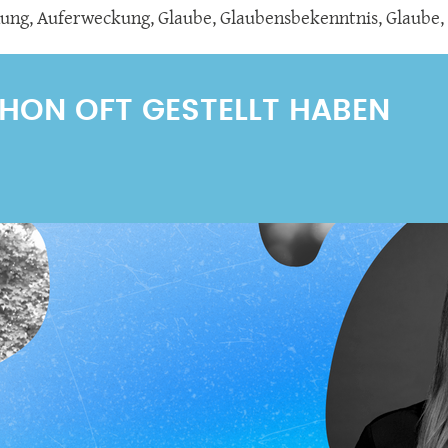
hung
,
Auferweckung
,
Glaube
,
Glaubensbekenntnis
,
Glaube,
SCHON OFT GESTELLT HABEN