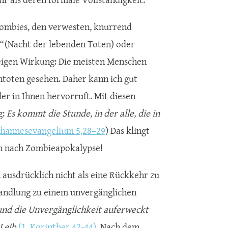
Zombies, den verwesten, knurrend
“
(Nacht der lebenden Toten) oder
eigen Wirkung: Die meisten Menschen
ntoten gesehen. Daher kann ich gut
der in Ihnen hervorruft. Mit diesen
g:
Es kommt die Stunde, in der alle, die in
ohannesevangelium 5,28–29
) Das klingt
ch nach Zombieapokalypse!
 ausdrücklich nicht als eine Rückkehr zu
andlung zu einem unvergänglichen
 und die Unvergänglichkeit auferweckt
 Leib
(1. Korinther 42-44)
. Nach dem