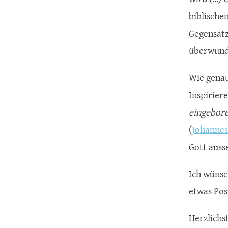
biblische
Gegensatz
überwund
Wie genau
Inspirier
eingebore
(
Johannes
Gott auss
Ich wünsc
etwas Pos
Herzlichst