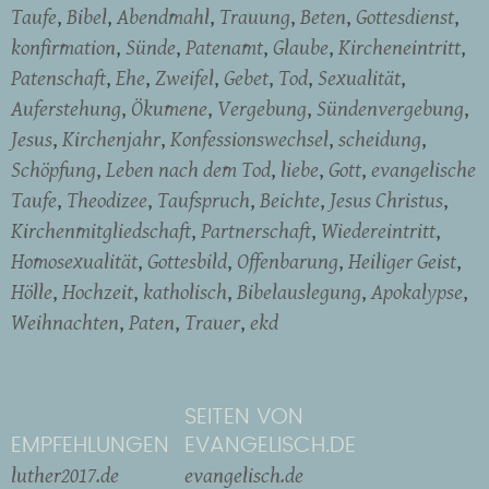
Taufe
Bibel
Abendmahl
Trauung
Beten
Gottesdienst
konfirmation
Sünde
Patenamt
Glaube
Kircheneintritt
Patenschaft
Ehe
Zweifel
Gebet
Tod
Sexualität
Auferstehung
Ökumene
Vergebung
Sündenvergebung
Jesus
Kirchenjahr
Konfessionswechsel
scheidung
Schöpfung
Leben nach dem Tod
liebe
Gott
evangelische
Taufe
Theodizee
Taufspruch
Beichte
Jesus Christus
Kirchenmitgliedschaft
Partnerschaft
Wiedereintritt
Homosexualität
Gottesbild
Offenbarung
Heiliger Geist
Hölle
Hochzeit
katholisch
Bibelauslegung
Apokalypse
Weihnachten
Paten
Trauer
ekd
SEITEN VON
EMPFEHLUNGEN
EVANGELISCH.DE
luther2017.de
evangelisch.de