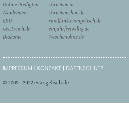
Online Predigten
chrismon.de
Akademien
chrismonshop.de
EKD
rundfunk.evangelisch.de
Geistreich.de
einjahrfreiwillig.de
Diakonie
7wochenohne.de
IMPRESSUM
KONTAKT
DATENSCHUTZ
© 2009 - 2022 evangelisch.de