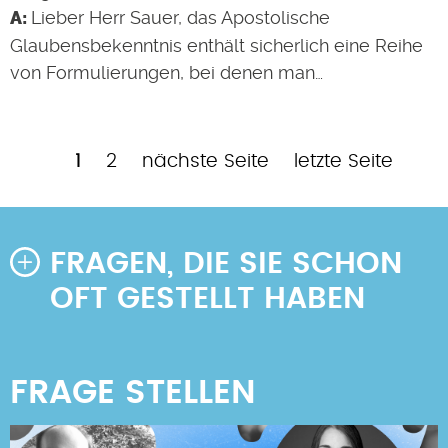
Lieber Herr Sauer, das Apostolische
Glaubensbekenntnis enthält sicherlich eine Reihe
von Formulierungen, bei denen man…
Aktuelle
Page
Nächste
Letzte
1
2
nächste Seite
letzte Seite
Seitennummerierung
Seite
Seite
Seite
FRAGEN, DIE SIE SCHON
OFT GESTELLT HABEN