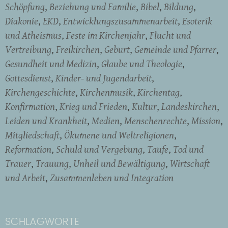
Schöpfung
Beziehung und Familie
Bibel
Bildung
Diakonie
EKD
Entwicklungszusammenarbeit
Esoterik
und Atheismus
Feste im Kirchenjahr
Flucht und
Vertreibung
Freikirchen
Geburt
Gemeinde und Pfarrer
Gesundheit und Medizin
Glaube und Theologie
Gottesdienst
Kinder- und Jugendarbeit
Kirchengeschichte
Kirchenmusik
Kirchentag
Konfirmation
Krieg und Frieden
Kultur
Landeskirchen
Leiden und Krankheit
Medien
Menschenrechte
Mission
Mitgliedschaft
Ökumene und Weltreligionen
Reformation
Schuld und Vergebung
Taufe
Tod und
Trauer
Trauung
Unheil und Bewältigung
Wirtschaft
und Arbeit
Zusammenleben und Integration
SCHLAGWORTE