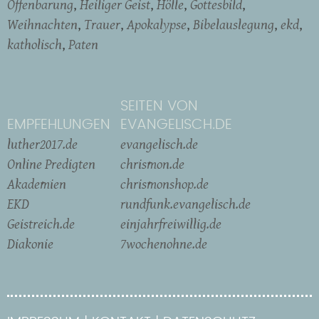
Offenbarung
Heiliger Geist
Hölle
Gottesbild
Weihnachten
Trauer
Apokalypse
Bibelauslegung
ekd
katholisch
Paten
SEITEN VON
EMPFEHLUNGEN
EVANGELISCH.DE
luther2017.de
evangelisch.de
Online Predigten
chrismon.de
Akademien
chrismonshop.de
EKD
rundfunk.evangelisch.de
Geistreich.de
einjahrfreiwillig.de
Diakonie
7wochenohne.de