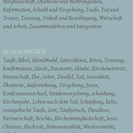
Mitgliedschaft
Ökumene und Weltreligionen
Reformation
Schuld und Vergebung
Taufe
Tod und
Trauer
Trauung
Unheil und Bewältigung
Wirtschaft
und Arbeit
Zusammenleben und Integration
SCHLAGWORTE
Taufe
Bibel
Abendmahl
Gottesdienst
Beten
Trauung
konfirmation
Sünde
Patenamt
Glaube
Kircheneintritt
Patenschaft
Ehe
Gebet
Zweifel
Tod
Sexualität
Ökumene
Auferstehung
Vergebung
Jesus
Konfessionswechsel
Sündenvergebung
scheidung
Kirchenjahr
Leben nach dem Tod
Schöpfung
liebe
evangelische Taufe
Gott
Taufspruch
Theodizee
Partnerschaft
Beichte
Kirchenmitgliedschaft
Jesus
Christus
Hochzeit
Homosexualität
Wiedereintritt