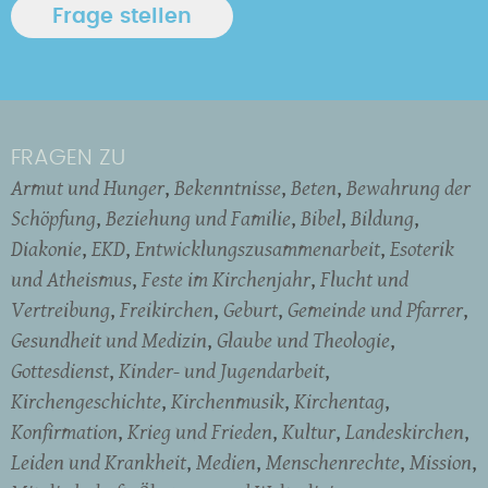
FRAGEN ZU
Armut und Hunger
Bekenntnisse
Beten
Bewahrung der
Schöpfung
Beziehung und Familie
Bibel
Bildung
Diakonie
EKD
Entwicklungszusammenarbeit
Esoterik
und Atheismus
Feste im Kirchenjahr
Flucht und
Vertreibung
Freikirchen
Geburt
Gemeinde und Pfarrer
Gesundheit und Medizin
Glaube und Theologie
Gottesdienst
Kinder- und Jugendarbeit
Kirchengeschichte
Kirchenmusik
Kirchentag
Konfirmation
Krieg und Frieden
Kultur
Landeskirchen
Leiden und Krankheit
Medien
Menschenrechte
Mission