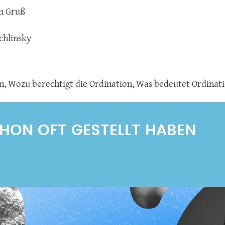
n Gruß
chlinsky
n
,
Wozu berechtigt die Ordination
,
Was bedeutet Ordinat
SCHON OFT GESTELLT HABEN