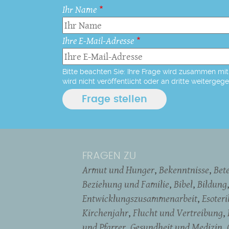
Ihr Name
Ihre E-Mail-Adresse
Bitte beachten Sie: Ihre Frage wird zusammen mit 
wird nicht veröffentlicht oder an dritte weitergeg
FRAGEN ZU
Armut und Hunger
Bekenntnisse
Bet
Beziehung und Familie
Bibel
Bildung
Entwicklungszusammenarbeit
Esoter
Kirchenjahr
Flucht und Vertreibung
und Pfarrer
Gesundheit und Medizin