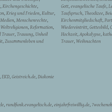
t
Kirchengeschichte
Gott
evangelische Taufe
L
on
Krieg und Frieden
Kultur
Taufspruch
Theodizee
Bei
Medien
Menschenrechte
Kirchenmitgliedschaft
Par
Weltreligionen
Reformation
Wiedereintritt
Gottesbild
d Trauer
Trauung
Unheil
Hochzeit
Apokalypse
kath
it
Zusammenleben und
Trauer
Weihnachten
EKD
Geistreich.de
Diakonie
de
rundfunk.evangelisch.de
einjahrfreiwillig.de
7wochenoh