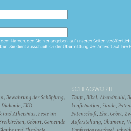
dem Namen, den Sie hier angeben, auf unseren Seiten veröffentlicht,
eben. Sie dient ausschließlich der Übermittlung der Antwort auf Ihre 
SCHLAGWORTE
en
Bewahrung der Schöpfung
Taufe
Bibel
Abendmahl
B
Diakonie
EKD
konfirmation
Sünde
Pate
ik und Atheismus
Feste im
Patenschaft
Ehe
Gebet
Zw
Freikirchen
Geburt
Gemeinde
Auferstehung
Ökumene
V
Glaube und Theologie
Konfessionswechsel
schei