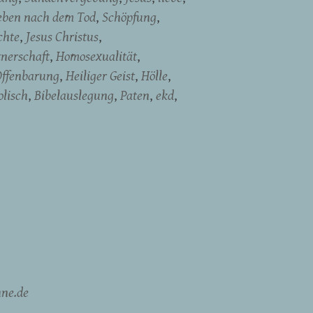
eben nach dem Tod
Schöpfung
chte
Jesus Christus
tnerschaft
Homosexualität
Offenbarung
Heiliger Geist
Hölle
olisch
Bibelauslegung
Paten
ekd
ne.de