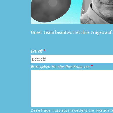
Unser Team beantwortet Ihre Fragen auf f
Betreff
Bitte geben Sie hier Ihre Frage ein
Deine Frage muss aus mindestens drei Wörtern b