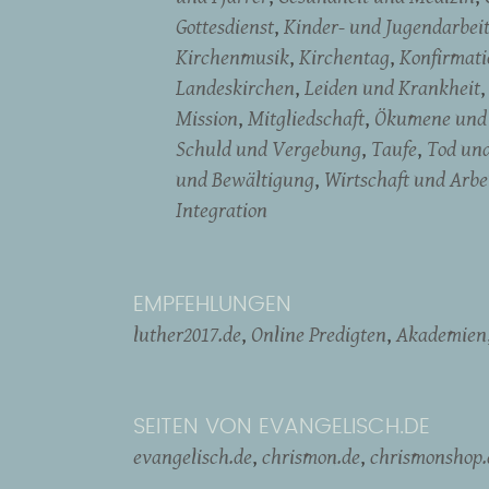
Gottesdienst
Kinder- und Jugendarbei
Kirchenmusik
Kirchentag
Konfirmati
Landeskirchen
Leiden und Krankheit
Mission
Mitgliedschaft
Ökumene und 
Schuld und Vergebung
Taufe
Tod un
und Bewältigung
Wirtschaft und Arbe
Integration
EMPFEHLUNGEN
luther2017.de
Online Predigten
Akademien
SEITEN VON EVANGELISCH.DE
evangelisch.de
chrismon.de
chrismonshop.