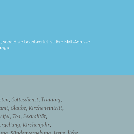
 sobald sie beantwortet ist. Ihre Mail-Adresse
Frage.
eten
Gottesdienst
Trauung
namt
Glaube
Kircheneintritt
eifel
Tod
Sexualität
ergebung
Kirchenjahr
dung
Sündenvergebung
Jesus
liebe