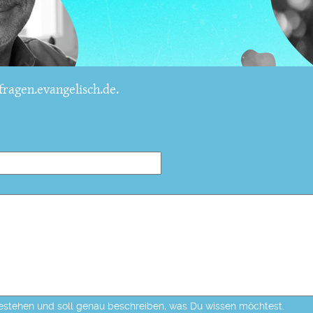
ragen.evangelisch.de.
estehen und soll genau beschreiben, was Du wissen möchtest.