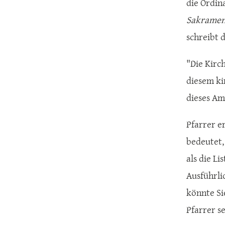
die Ordin
Sakramen
schreibt 
"Die Kirc
diesem ki
dieses Am
Pfarrer e
bedeutet,
als die Li
Ausführli
könnte Si
Pfarrer s