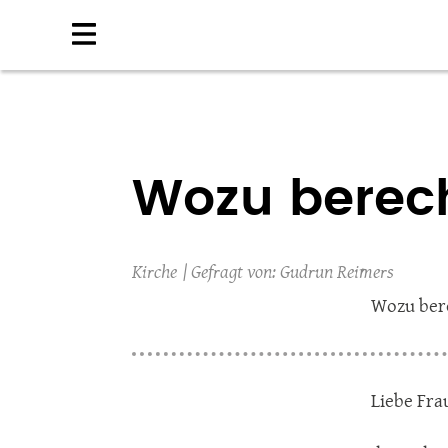
Direkt
zum
Inhalt
Wozu berech
Kirche
Gudrun Reimers
Wozu bere
Liebe Fra