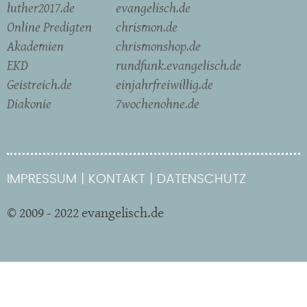
luther2017.de
evangelisch.de
Online Predigten
chrismon.de
Akademien
chrismonshop.de
EKD
rundfunk.evangelisch.de
Geistreich.de
einjahrfreiwillig.de
Diakonie
7wochenohne.de
IMPRESSUM
KONTAKT
DATENSCHUTZ
© 2009 - 2022 evangelisch.de