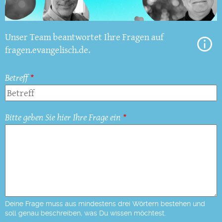
Unser Team beantwortet Ihre Fragen auf
fragen.evangelisch.de.
Betreff
Bitte geben Sie hier Ihre Frage ein
Deine Frage muss aus mindestens drei Wörtern bestehen und
soll genau beschreiben, was Du wissen möchtest.