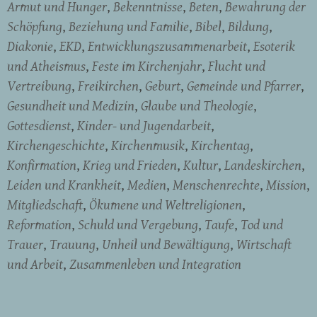
Armut und Hunger
Bekenntnisse
Beten
Bewahrung der
Schöpfung
Beziehung und Familie
Bibel
Bildung
Diakonie
EKD
Entwicklungszusammenarbeit
Esoterik
und Atheismus
Feste im Kirchenjahr
Flucht und
Vertreibung
Freikirchen
Geburt
Gemeinde und Pfarrer
Gesundheit und Medizin
Glaube und Theologie
Gottesdienst
Kinder- und Jugendarbeit
Kirchengeschichte
Kirchenmusik
Kirchentag
Konfirmation
Krieg und Frieden
Kultur
Landeskirchen
Leiden und Krankheit
Medien
Menschenrechte
Mission
Mitgliedschaft
Ökumene und Weltreligionen
Reformation
Schuld und Vergebung
Taufe
Tod und
Trauer
Trauung
Unheil und Bewältigung
Wirtschaft
und Arbeit
Zusammenleben und Integration