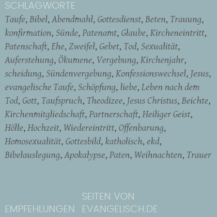
SCHLAGWORTE
Taufe
Bibel
Abendmahl
Gottesdienst
Beten
Trauung
konfirmation
Sünde
Patenamt
Glaube
Kircheneintritt
Patenschaft
Ehe
Zweifel
Gebet
Tod
Sexualität
Auferstehung
Ökumene
Vergebung
Kirchenjahr
scheidung
Sündenvergebung
Konfessionswechsel
Jesus
evangelische Taufe
Schöpfung
liebe
Leben nach dem
Tod
Gott
Taufspruch
Theodizee
Jesus Christus
Beichte
Kirchenmitgliedschaft
Partnerschaft
Heiliger Geist
Hölle
Hochzeit
Wiedereintritt
Offenbarung
Homosexualität
Gottesbild
katholisch
ekd
Bibelauslegung
Apokalypse
Paten
Weihnachten
Trauer
SEITEN VON
EMPFEHLUNGEN
EVANGELISCH.DE