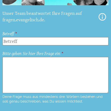
Unser Team beantwortet Ihre Fragen auf
fragen.evangelisch.de.
Betreff
Bitte geben Sie hier Ihre Frage ein
Deine Frage muss aus mindestens drei Wörtern bestehen und
soll genau beschreiben, was Du wissen möchtest.