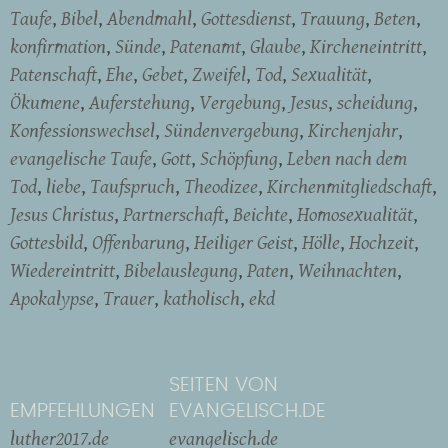
Taufe
Bibel
Abendmahl
Gottesdienst
Trauung
Beten
konfirmation
Sünde
Patenamt
Glaube
Kircheneintritt
Patenschaft
Ehe
Gebet
Zweifel
Tod
Sexualität
Ökumene
Auferstehung
Vergebung
Jesus
scheidung
Konfessionswechsel
Sündenvergebung
Kirchenjahr
evangelische Taufe
Gott
Schöpfung
Leben nach dem
Tod
liebe
Taufspruch
Theodizee
Kirchenmitgliedschaft
Jesus Christus
Partnerschaft
Beichte
Homosexualität
Gottesbild
Offenbarung
Heiliger Geist
Hölle
Hochzeit
Wiedereintritt
Bibelauslegung
Paten
Weihnachten
Apokalypse
Trauer
katholisch
ekd
SEITEN VON
EMPFEHLUNGEN
EVANGELISCH.DE
luther2017.de
evangelisch.de