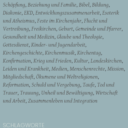
Schöpfung
Beziehung und Familie
Bibel
Bildung
Diakonie
EKD
Entwicklungszusammenarbeit
Esoterik
und Atheismus
Feste im Kirchenjahr
Flucht und
Vertreibung
Freikirchen
Geburt
Gemeinde und Pfarrer
Gesundheit und Medizin
Glaube und Theologie
Gottesdienst
Kinder- und Jugendarbeit
Kirchengeschichte
Kirchenmusik
Kirchentag
Konfirmation
Krieg und Frieden
Kultur
Landeskirchen
Leiden und Krankheit
Medien
Menschenrechte
Mission
Mitgliedschaft
Ökumene und Weltreligionen
Reformation
Schuld und Vergebung
Taufe
Tod und
Trauer
Trauung
Unheil und Bewältigung
Wirtschaft
und Arbeit
Zusammenleben und Integration
SCHLAGWORTE