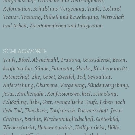
Mitgliedschaft
Ökumene und Weltreligionen
Reformation
Schuld und Vergebung
Taufe
Tod und
Trauer
Trauung
Unheil und Bewältigung
Wirtschaft
und Arbeit
Zusammenleben und Integration
SCHLAGWORTE
Taufe
Bibel
Abendmahl
Trauung
Gottesdienst
Beten
konfirmation
Sünde
Patenamt
Glaube
Kircheneintritt
Patenschaft
Ehe
Gebet
Zweifel
Tod
Sexualität
Auferstehung
Ökumene
Vergebung
Sündenvergebung
Jesus
Kirchenjahr
Konfessionswechsel
scheidung
Schöpfung
liebe
Gott
evangelische Taufe
Leben nach
dem Tod
Theodizee
Taufspruch
Partnerschaft
Jesus
Christus
Beichte
Kirchenmitgliedschaft
Gottesbild
Wiedereintritt
Homosexualität
Heiliger Geist
Hölle