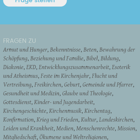
FRAGEN ZU
Armut und Hunger
Bekenntnisse
Beten
Bewahrung der
Schöpfung
Beziehung und Familie
Bibel
Bildung
Diakonie
EKD
Entwicklungszusammenarbeit
Esoterik
und Atheismus
Feste im Kirchenjahr
Flucht und
Vertreibung
Freikirchen
Geburt
Gemeinde und Pfarrer
Gesundheit und Medizin
Glaube und Theologie
Gottesdienst
Kinder- und Jugendarbeit
Kirchengeschichte
Kirchenmusik
Kirchentag
Konfirmation
Krieg und Frieden
Kultur
Landeskirchen
Leiden und Krankheit
Medien
Menschenrechte
Mission
Mitgliedschaft
Ökumene und Weltreligionen