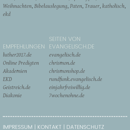
Weihnachten
Bibelauslegung
Paten
Trauer
katholisch
ekd
SEITEN VON
EMPFEHLUNGEN
EVANGELISCH.DE
luther2017.de
evangelisch.de
Online Predigten
chrismon.de
Akademien
chrismonshop.de
EKD
rundfunk.evangelisch.de
Geistreich.de
einjahrfreiwillig.de
Diakonie
7wochenohne.de
IMPRESSUM
KONTAKT
DATENSCHUTZ