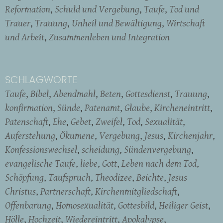
Reformation
Schuld und Vergebung
Taufe
Tod und
Trauer
Trauung
Unheil und Bewältigung
Wirtschaft
und Arbeit
Zusammenleben und Integration
SCHLAGWORTE
Taufe
Bibel
Abendmahl
Beten
Gottesdienst
Trauung
konfirmation
Sünde
Patenamt
Glaube
Kircheneintritt
Patenschaft
Ehe
Gebet
Zweifel
Tod
Sexualität
Auferstehung
Ökumene
Vergebung
Jesus
Kirchenjahr
Konfessionswechsel
scheidung
Sündenvergebung
evangelische Taufe
liebe
Gott
Leben nach dem Tod
Schöpfung
Taufspruch
Theodizee
Beichte
Jesus
Christus
Partnerschaft
Kirchenmitgliedschaft
Offenbarung
Homosexualität
Gottesbild
Heiliger Geist
Hölle
Hochzeit
Wiedereintritt
Apokalypse