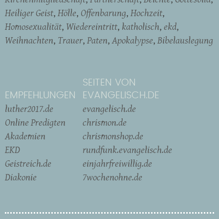
Heiliger Geist
Hölle
Offenbarung
Hochzeit
Homosexualität
Wiedereintritt
katholisch
ekd
Weihnachten
Trauer
Paten
Apokalypse
Bibelauslegung
SEITEN VON
EMPFEHLUNGEN
EVANGELISCH.DE
luther2017.de
evangelisch.de
Online Predigten
chrismon.de
Akademien
chrismonshop.de
EKD
rundfunk.evangelisch.de
Geistreich.de
einjahrfreiwillig.de
Diakonie
7wochenohne.de