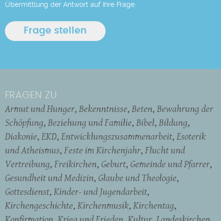
Übermittlung der Antwort auf Ihre Frage.
FRAGEN ZU
Armut und Hunger
Bekenntnisse
Beten
Bewahrung der
Schöpfung
Beziehung und Familie
Bibel
Bildung
Diakonie
EKD
Entwicklungszusammenarbeit
Esoterik
und Atheismus
Feste im Kirchenjahr
Flucht und
Vertreibung
Freikirchen
Geburt
Gemeinde und Pfarrer
Gesundheit und Medizin
Glaube und Theologie
Gottesdienst
Kinder- und Jugendarbeit
Kirchengeschichte
Kirchenmusik
Kirchentag
Konfirmation
Krieg und Frieden
Kultur
Landeskirchen