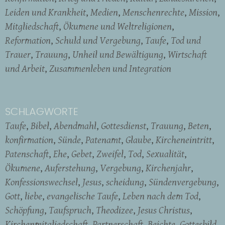
Leiden und Krankheit
Medien
Menschenrechte
Mission
Mitgliedschaft
Ökumene und Weltreligionen
Reformation
Schuld und Vergebung
Taufe
Tod und
Trauer
Trauung
Unheil und Bewältigung
Wirtschaft
und Arbeit
Zusammenleben und Integration
SCHLAGWORTE
Taufe
Bibel
Abendmahl
Gottesdienst
Trauung
Beten
konfirmation
Sünde
Patenamt
Glaube
Kircheneintritt
Patenschaft
Ehe
Gebet
Zweifel
Tod
Sexualität
Ökumene
Auferstehung
Vergebung
Kirchenjahr
Konfessionswechsel
Jesus
scheidung
Sündenvergebung
Gott
liebe
evangelische Taufe
Leben nach dem Tod
Schöpfung
Taufspruch
Theodizee
Jesus Christus
Kirchenmitgliedschaft
Partnerschaft
Beichte
Gottesbild