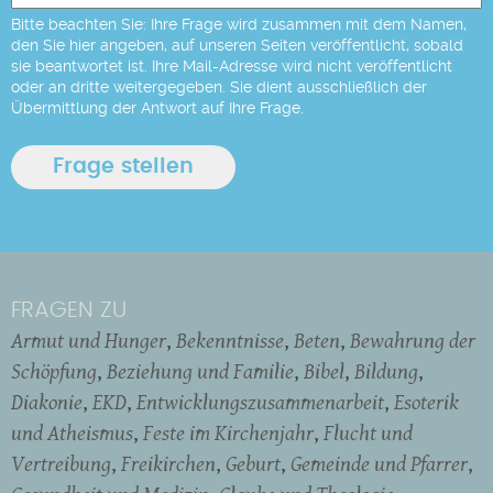
Bitte beachten Sie: Ihre Frage wird zusammen mit dem Namen,
den Sie hier angeben, auf unseren Seiten veröffentlicht, sobald
sie beantwortet ist. Ihre Mail-Adresse wird nicht veröffentlicht
oder an dritte weitergegeben. Sie dient ausschließlich der
Übermittlung der Antwort auf Ihre Frage.
FRAGEN ZU
Armut und Hunger
Bekenntnisse
Beten
Bewahrung der
Schöpfung
Beziehung und Familie
Bibel
Bildung
Diakonie
EKD
Entwicklungszusammenarbeit
Esoterik
und Atheismus
Feste im Kirchenjahr
Flucht und
Vertreibung
Freikirchen
Geburt
Gemeinde und Pfarrer