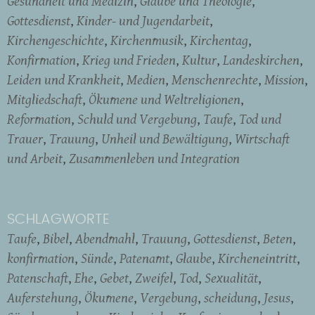
Gesundheit und Medizin
Glaube und Theologie
Gottesdienst
Kinder- und Jugendarbeit
Kirchengeschichte
Kirchenmusik
Kirchentag
Konfirmation
Krieg und Frieden
Kultur
Landeskirchen
Leiden und Krankheit
Medien
Menschenrechte
Mission
Mitgliedschaft
Ökumene und Weltreligionen
Reformation
Schuld und Vergebung
Taufe
Tod und
Trauer
Trauung
Unheil und Bewältigung
Wirtschaft
und Arbeit
Zusammenleben und Integration
SCHLAGWORTE
Taufe
Bibel
Abendmahl
Trauung
Gottesdienst
Beten
konfirmation
Sünde
Patenamt
Glaube
Kircheneintritt
Patenschaft
Ehe
Gebet
Zweifel
Tod
Sexualität
Auferstehung
Ökumene
Vergebung
scheidung
Jesus