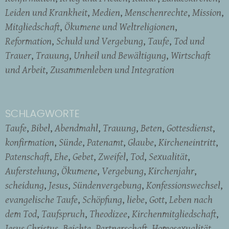
Leiden und Krankheit
Medien
Menschenrechte
Mission
Mitgliedschaft
Ökumene und Weltreligionen
Reformation
Schuld und Vergebung
Taufe
Tod und
Trauer
Trauung
Unheil und Bewältigung
Wirtschaft
und Arbeit
Zusammenleben und Integration
SCHLAGWORTE
Taufe
Bibel
Abendmahl
Trauung
Beten
Gottesdienst
konfirmation
Sünde
Patenamt
Glaube
Kircheneintritt
Patenschaft
Ehe
Gebet
Zweifel
Tod
Sexualität
Auferstehung
Ökumene
Vergebung
Kirchenjahr
scheidung
Jesus
Sündenvergebung
Konfessionswechsel
evangelische Taufe
Schöpfung
liebe
Gott
Leben nach
dem Tod
Taufspruch
Theodizee
Kirchenmitgliedschaft
Jesus Christus
Beichte
Partnerschaft
Homosexualität