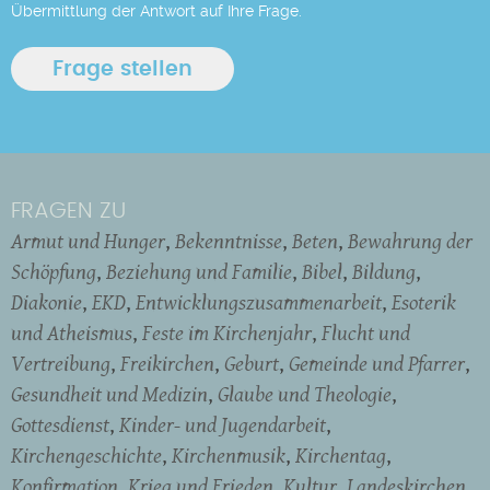
Übermittlung der Antwort auf Ihre Frage.
FRAGEN ZU
Armut und Hunger
Bekenntnisse
Beten
Bewahrung der
Schöpfung
Beziehung und Familie
Bibel
Bildung
Diakonie
EKD
Entwicklungszusammenarbeit
Esoterik
und Atheismus
Feste im Kirchenjahr
Flucht und
Vertreibung
Freikirchen
Geburt
Gemeinde und Pfarrer
Gesundheit und Medizin
Glaube und Theologie
Gottesdienst
Kinder- und Jugendarbeit
Kirchengeschichte
Kirchenmusik
Kirchentag
Konfirmation
Krieg und Frieden
Kultur
Landeskirchen