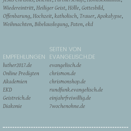
Wiedereintritt
Heiliger Geist
Hölle
Gottesbild
Offenbarung
Hochzeit
katholisch
Trauer
Apokalypse
Weihnachten
Bibelauslegung
Paten
ekd
SEITEN VON
EMPFEHLUNGEN
EVANGELISCH.DE
luther2017.de
evangelisch.de
Online Predigten
chrismon.de
Akademien
chrismonshop.de
EKD
rundfunk.evangelisch.de
Geistreich.de
einjahrfreiwillig.de
Diakonie
7wochenohne.de