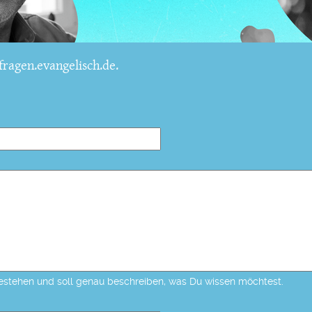
ragen.evangelisch.de.
estehen und soll genau beschreiben, was Du wissen möchtest.