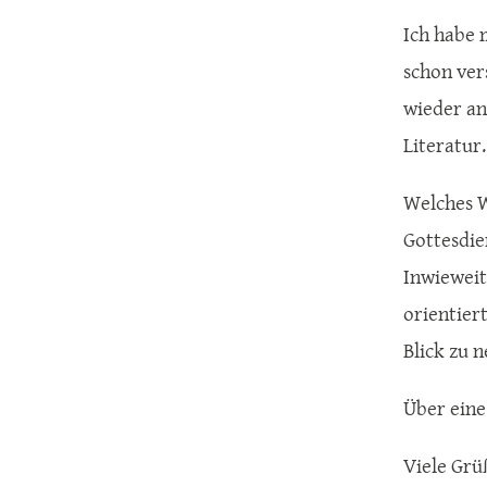
Ich habe 
schon ver
wieder an
Literatur
Welches W
Gottesdie
Inwieweit
orientier
Blick zu 
Über eine
Viele Grü