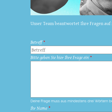
Unser Team beantwortet Ihre Fragen auf f
Betreff
Bitte geben Sie hier Ihre Frage ein
Deine Frage muss aus mindestens drei Wörtern b
Ihr Name