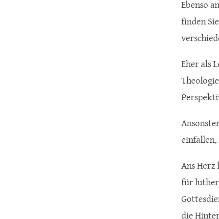
Ebenso an
finden Si
verschied
Eher als 
Theologie
Perspekti
Ansonsten
einfallen,
Ans Herz 
für luthe
Gottesdie
die Hinte