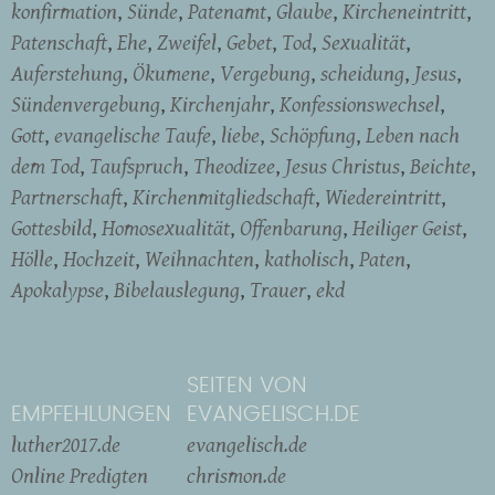
konfirmation
Sünde
Patenamt
Glaube
Kircheneintritt
Patenschaft
Ehe
Zweifel
Gebet
Tod
Sexualität
Auferstehung
Ökumene
Vergebung
scheidung
Jesus
Sündenvergebung
Kirchenjahr
Konfessionswechsel
Gott
evangelische Taufe
liebe
Schöpfung
Leben nach
dem Tod
Taufspruch
Theodizee
Jesus Christus
Beichte
Partnerschaft
Kirchenmitgliedschaft
Wiedereintritt
Gottesbild
Homosexualität
Offenbarung
Heiliger Geist
Hölle
Hochzeit
Weihnachten
katholisch
Paten
Apokalypse
Bibelauslegung
Trauer
ekd
SEITEN VON
EMPFEHLUNGEN
EVANGELISCH.DE
luther2017.de
evangelisch.de
Online Predigten
chrismon.de