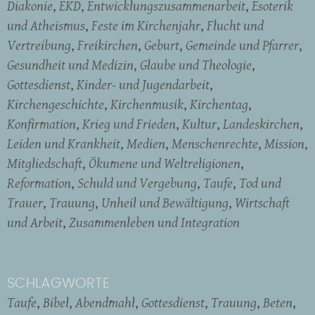
Diakonie
EKD
Entwicklungszusammenarbeit
Esoterik
und Atheismus
Feste im Kirchenjahr
Flucht und
Vertreibung
Freikirchen
Geburt
Gemeinde und Pfarrer
Gesundheit und Medizin
Glaube und Theologie
Gottesdienst
Kinder- und Jugendarbeit
Kirchengeschichte
Kirchenmusik
Kirchentag
Konfirmation
Krieg und Frieden
Kultur
Landeskirchen
Leiden und Krankheit
Medien
Menschenrechte
Mission
Mitgliedschaft
Ökumene und Weltreligionen
Reformation
Schuld und Vergebung
Taufe
Tod und
Trauer
Trauung
Unheil und Bewältigung
Wirtschaft
und Arbeit
Zusammenleben und Integration
SCHLAGWORTE
Taufe
Bibel
Abendmahl
Gottesdienst
Trauung
Beten