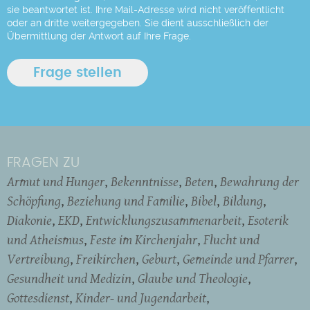
sie beantwortet ist. Ihre Mail-Adresse wird nicht veröffentlicht
oder an dritte weitergegeben. Sie dient ausschließlich der
Übermittlung der Antwort auf Ihre Frage.
FRAGEN ZU
Armut und Hunger
Bekenntnisse
Beten
Bewahrung der
Schöpfung
Beziehung und Familie
Bibel
Bildung
Diakonie
EKD
Entwicklungszusammenarbeit
Esoterik
und Atheismus
Feste im Kirchenjahr
Flucht und
Vertreibung
Freikirchen
Geburt
Gemeinde und Pfarrer
Gesundheit und Medizin
Glaube und Theologie
Gottesdienst
Kinder- und Jugendarbeit