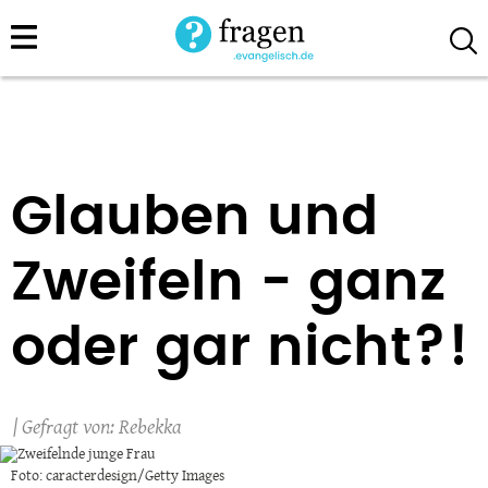
Direkt
zum
Inhalt
Glauben und
Zweifeln - ganz
oder gar nicht?!
Rebekka
Foto: caracterdesign/Getty Images