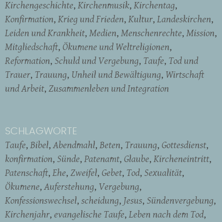
Kirchengeschichte
Kirchenmusik
Kirchentag
Konfirmation
Krieg und Frieden
Kultur
Landeskirchen
Leiden und Krankheit
Medien
Menschenrechte
Mission
Mitgliedschaft
Ökumene und Weltreligionen
Reformation
Schuld und Vergebung
Taufe
Tod und
Trauer
Trauung
Unheil und Bewältigung
Wirtschaft
und Arbeit
Zusammenleben und Integration
SCHLAGWORTE
Taufe
Bibel
Abendmahl
Beten
Trauung
Gottesdienst
konfirmation
Sünde
Patenamt
Glaube
Kircheneintritt
Patenschaft
Ehe
Zweifel
Gebet
Tod
Sexualität
Ökumene
Auferstehung
Vergebung
Konfessionswechsel
scheidung
Jesus
Sündenvergebung
Kirchenjahr
evangelische Taufe
Leben nach dem Tod