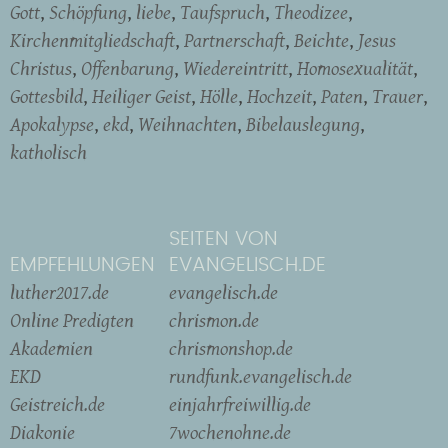
Gott
Schöpfung
liebe
Taufspruch
Theodizee
Kirchenmitgliedschaft
Partnerschaft
Beichte
Jesus
Christus
Offenbarung
Wiedereintritt
Homosexualität
Gottesbild
Heiliger Geist
Hölle
Hochzeit
Paten
Trauer
Apokalypse
ekd
Weihnachten
Bibelauslegung
katholisch
SEITEN VON
EMPFEHLUNGEN
EVANGELISCH.DE
luther2017.de
evangelisch.de
Online Predigten
chrismon.de
Akademien
chrismonshop.de
EKD
rundfunk.evangelisch.de
Geistreich.de
einjahrfreiwillig.de
Diakonie
7wochenohne.de