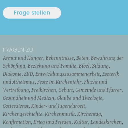
FRAGEN ZU
Armut und Hunger
Bekenntnisse
Beten
Bewahrung der
Schöpfung
Beziehung und Familie
Bibel
Bildung
Diakonie
EKD
Entwicklungszusammenarbeit
Esoterik
und Atheismus
Feste im Kirchenjahr
Flucht und
Vertreibung
Freikirchen
Geburt
Gemeinde und Pfarrer
Gesundheit und Medizin
Glaube und Theologie
Gottesdienst
Kinder- und Jugendarbeit
Kirchengeschichte
Kirchenmusik
Kirchentag
Konfirmation
Krieg und Frieden
Kultur
Landeskirchen