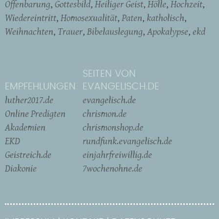
Offenbarung
Gottesbild
Heiliger Geist
Hölle
Hochzeit
Wiedereintritt
Homosexualität
Paten
katholisch
Weihnachten
Trauer
Bibelauslegung
Apokalypse
ekd
SEITEN VON
EMPFEHLUNGEN
EVANGELISCH.DE
luther2017.de
evangelisch.de
Online Predigten
chrismon.de
Akademien
chrismonshop.de
EKD
rundfunk.evangelisch.de
Geistreich.de
einjahrfreiwillig.de
Diakonie
7wochenohne.de