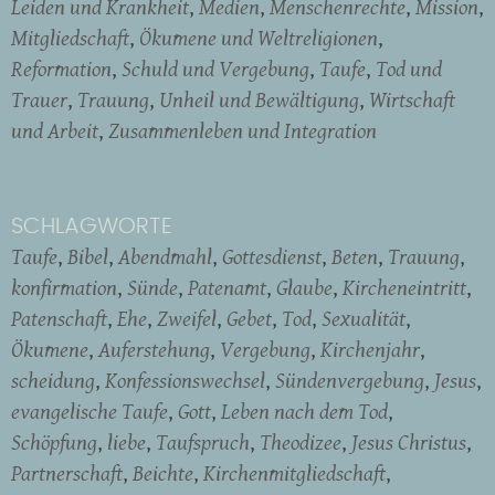
Leiden und Krankheit
Medien
Menschenrechte
Mission
Mitgliedschaft
Ökumene und Weltreligionen
Reformation
Schuld und Vergebung
Taufe
Tod und
Trauer
Trauung
Unheil und Bewältigung
Wirtschaft
und Arbeit
Zusammenleben und Integration
SCHLAGWORTE
Taufe
Bibel
Abendmahl
Gottesdienst
Beten
Trauung
konfirmation
Sünde
Patenamt
Glaube
Kircheneintritt
Patenschaft
Ehe
Zweifel
Gebet
Tod
Sexualität
Ökumene
Auferstehung
Vergebung
Kirchenjahr
scheidung
Konfessionswechsel
Sündenvergebung
Jesus
evangelische Taufe
Gott
Leben nach dem Tod
Schöpfung
liebe
Taufspruch
Theodizee
Jesus Christus
Partnerschaft
Beichte
Kirchenmitgliedschaft