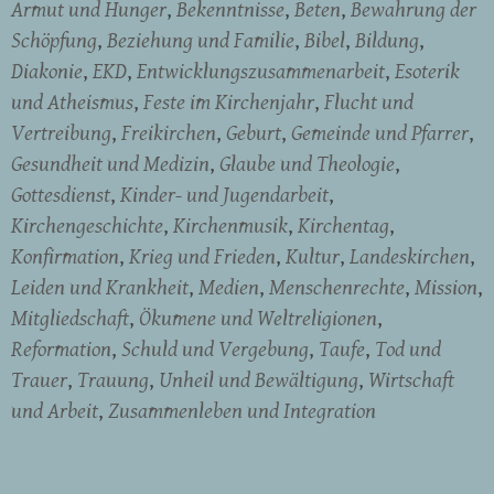
Armut und Hunger
Bekenntnisse
Beten
Bewahrung der
Schöpfung
Beziehung und Familie
Bibel
Bildung
Diakonie
EKD
Entwicklungszusammenarbeit
Esoterik
und Atheismus
Feste im Kirchenjahr
Flucht und
Vertreibung
Freikirchen
Geburt
Gemeinde und Pfarrer
Gesundheit und Medizin
Glaube und Theologie
Gottesdienst
Kinder- und Jugendarbeit
Kirchengeschichte
Kirchenmusik
Kirchentag
Konfirmation
Krieg und Frieden
Kultur
Landeskirchen
Leiden und Krankheit
Medien
Menschenrechte
Mission
Mitgliedschaft
Ökumene und Weltreligionen
Reformation
Schuld und Vergebung
Taufe
Tod und
Trauer
Trauung
Unheil und Bewältigung
Wirtschaft
und Arbeit
Zusammenleben und Integration