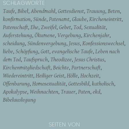
SCHLAGWORTE
Taufe
Bibel
Abendmahl
Gottesdienst
Trauung
Beten
konfirmation
Sünde
Patenamt
Glaube
Kircheneintritt
Patenschaft
Ehe
Zweifel
Gebet
Tod
Sexualität
Auferstehung
Ökumene
Vergebung
Kirchenjahr
scheidung
Sündenvergebung
Jesus
Konfessionswechsel
liebe
Schöpfung
Gott
evangelische Taufe
Leben nach
dem Tod
Taufspruch
Theodizee
Jesus Christus
Kirchenmitgliedschaft
Beichte
Partnerschaft
Wiedereintritt
Heiliger Geist
Hölle
Hochzeit
Offenbarung
Homosexualität
Gottesbild
katholisch
Apokalypse
Weihnachten
Trauer
Paten
ekd
Bibelauslegung
SEITEN VON