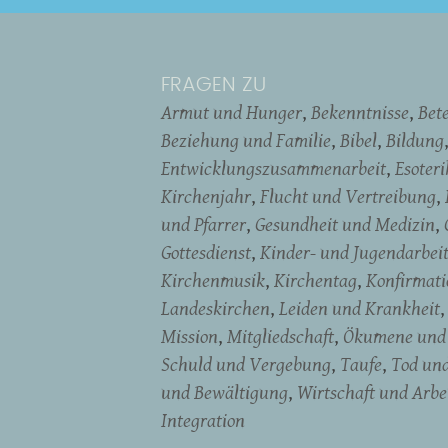
FRAGEN ZU
Armut und Hunger
Bekenntnisse
Bet
Beziehung und Familie
Bibel
Bildung
Entwicklungszusammenarbeit
Esoter
Kirchenjahr
Flucht und Vertreibung
und Pfarrer
Gesundheit und Medizin
Gottesdienst
Kinder- und Jugendarbei
Kirchenmusik
Kirchentag
Konfirmati
Landeskirchen
Leiden und Krankheit
Mission
Mitgliedschaft
Ökumene und 
Schuld und Vergebung
Taufe
Tod un
und Bewältigung
Wirtschaft und Arbe
Integration