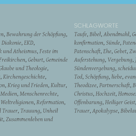
SCHLAGWORTE
en
Bewahrung der Schöpfung
Taufe
Bibel
Abendmahl
G
Diakonie
EKD
konfirmation
Sünde
Pate
ik und Atheismus
Feste im
Patenschaft
Ehe
Gebet
Zw
Freikirchen
Geburt
Gemeinde
Auferstehung
Vergebung
Glaube und Theologie
Sündenvergebung
scheidu
t
Kirchengeschichte
Tod
Schöpfung
liebe
evan
on
Krieg und Frieden
Kultur
Theodizee
Partnerschaft
B
Medien
Menschenrechte
Christus
Hochzeit
Homosex
Weltreligionen
Reformation
Offenbarung
Heiliger Geist
d Trauer
Trauung
Unheil
Trauer
Apokalypse
Bibela
it
Zusammenleben und