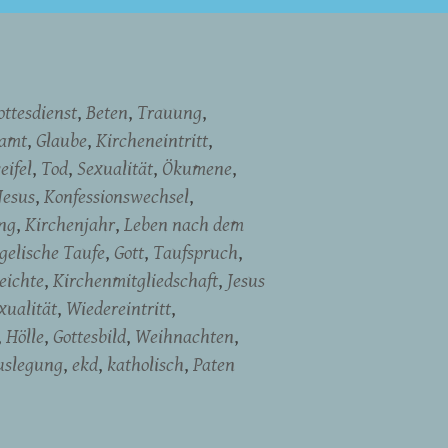
ottesdienst
Beten
Trauung
namt
Glaube
Kircheneintritt
eifel
Tod
Sexualität
Ökumene
Jesus
Konfessionswechsel
ng
Kirchenjahr
Leben nach dem
gelische Taufe
Gott
Taufspruch
eichte
Kirchenmitgliedschaft
Jesus
ualität
Wiedereintritt
Hölle
Gottesbild
Weihnachten
uslegung
ekd
katholisch
Paten