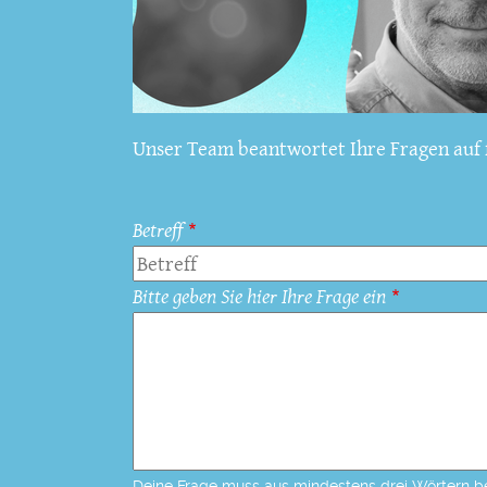
Unser Team beantwortet Ihre Fragen auf f
Betreff
Bitte geben Sie hier Ihre Frage ein
Deine Frage muss aus mindestens drei Wörtern b