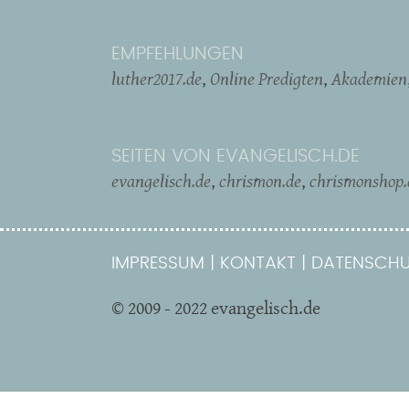
EMPFEHLUNGEN
luther2017.de
Online Predigten
Akademien
SEITEN VON EVANGELISCH.DE
evangelisch.de
chrismon.de
chrismonshop.
IMPRESSUM
KONTAKT
DATENSCHU
© 2009 - 2022 evangelisch.de