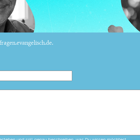
ragen.evangelisch.de.
estehen und soll genau beschreiben, was Du wissen möchtest.