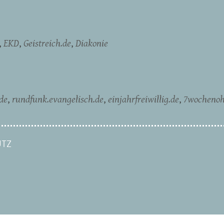
EKD
Geistreich.de
Diakonie
de
rundfunk.evangelisch.de
einjahrfreiwillig.de
7wochenoh
TZ