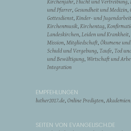
Kirchenjahr
Flucht und Vertreibung
und Pfarrer
Gesundheit und Medizin
Gottesdienst
Kinder- und Jugendarbei
Kirchenmusik
Kirchentag
Konfirmati
Landeskirchen
Leiden und Krankheit
Mission
Mitgliedschaft
Ökumene und 
Schuld und Vergebung
Taufe
Tod un
und Bewältigung
Wirtschaft und Arbe
Integration
EMPFEHLUNGEN
luther2017.de
Online Predigten
Akademien
SEITEN VON EVANGELISCH.DE