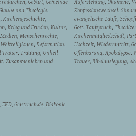
Freikirchen
Geburt
Gemeinde
Auferstehung
Ökumene
V
Glaube und Theologie
Konfessionswechsel
Sünde
t
Kirchengeschichte
evangelische Taufe
Schöpf
on
Krieg und Frieden
Kultur
Gott
Taufspruch
Theodize
Medien
Menschenrechte
Kirchenmitgliedschaft
Par
Weltreligionen
Reformation
Hochzeit
Wiedereintritt
Go
d Trauer
Trauung
Unheil
Offenbarung
Apokalypse
W
it
Zusammenleben und
Trauer
Bibelauslegung
ek
EKD
Geistreich.de
Diakonie