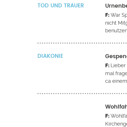
TOD UND TRAUER
Urnenb
War Sp
nicht Mi
benutzen
DIAKONIE
Gespen
Lieber
mal frage
ca einem
Wohlfa
Wohlfa
Kircheng