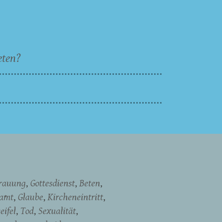
eten?
rauung
Gottesdienst
Beten
namt
Glaube
Kircheneintritt
eifel
Tod
Sexualität