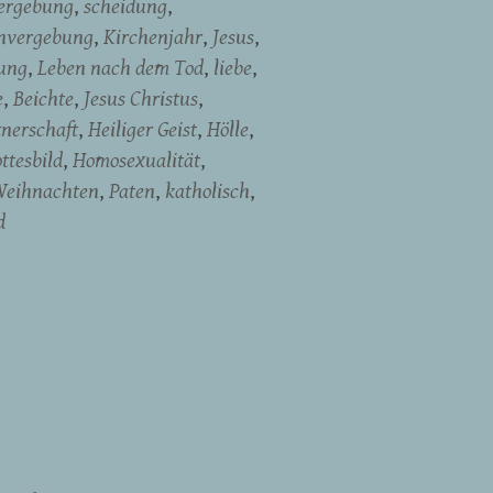
ergebung
scheidung
nvergebung
Kirchenjahr
Jesus
ung
Leben nach dem Tod
liebe
e
Beichte
Jesus Christus
tnerschaft
Heiliger Geist
Hölle
ttesbild
Homosexualität
eihnachten
Paten
katholisch
d