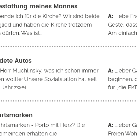
estattung meines Mannes
ende ich für die Kirche? Wir sind beide
Liebe Fr
tglied und haben die Kirche trotzdem
Geste, dass
 dürfen. Was ist…
Am einfachs
dete Autos
 Herr Muchlinsky, was ich schon immer
Lieber Ga
n wollte: Unsere Sozialstation hat seit
beginnen, d
 Jahr zwei…
für „die EK
hrtsmarken
hrtsmarken - Porto mit Herz? Die
Lieber Ga
emeinden erhalten die
Freien Woh