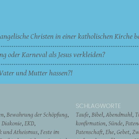
angelische Christen in einer katholischen Kirche b
ng oder Karneval als Jesus verkleiden?
Vater und Mutter hassen?!
SCHLAGWORTE
en
Bewahrung der Schöpfung
Taufe
Bibel
Abendmahl
T
Diakonie
EKD
konfirmation
Sünde
Pate
ik und Atheismus
Feste im
Patenschaft
Ehe
Gebet
Zw