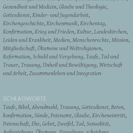
Gesundheit und Medizin
Glaube und Theologie
Gottesdienst
Kinder- und Jugendarbeit
Kirchengeschichte
Kirchenmusik
Kirchentag
Konfirmation
Krieg und Frieden
Kultur
Landeskirchen
Leiden und Krankheit
Medien
Menschenrechte
Mission
Mitgliedschaft
Ökumene und Weltreligionen
Reformation
Schuld und Vergebung
Taufe
Tod und
Trauer
Trauung
Unheil und Bewältigung
Wirtschaft
und Arbeit
Zusammenleben und Integration
SCHLAGWORTE
Taufe
Bibel
Abendmahl
Trauung
Gottesdienst
Beten
konfirmation
Sünde
Patenamt
Glaube
Kircheneintritt
Patenschaft
Ehe
Gebet
Zweifel
Tod
Sexualität
Auferstehung
Ökumene
Vergebung
scheidung