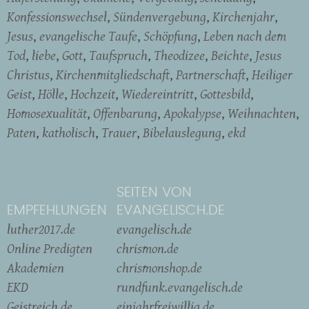
Konfessionswechsel
Sündenvergebung
Kirchenjahr
Jesus
evangelische Taufe
Schöpfung
Leben nach dem
Tod
liebe
Gott
Taufspruch
Theodizee
Beichte
Jesus
Christus
Kirchenmitgliedschaft
Partnerschaft
Heiliger
Geist
Hölle
Hochzeit
Wiedereintritt
Gottesbild
Homosexualität
Offenbarung
Apokalypse
Weihnachten
Paten
katholisch
Trauer
Bibelauslegung
ekd
SEITEN VON
EMPFEHLUNGEN
EVANGELISCH.DE
luther2017.de
evangelisch.de
Online Predigten
chrismon.de
Akademien
chrismonshop.de
EKD
rundfunk.evangelisch.de
Geistreich.de
einjahrfreiwillig.de