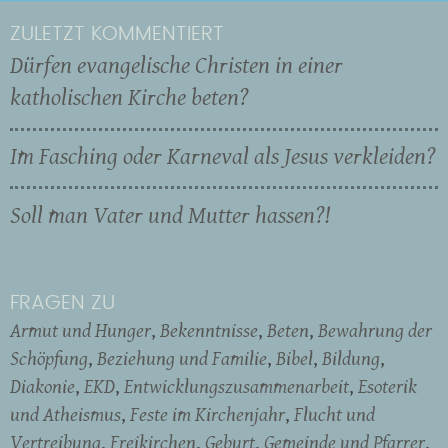
ZULETZT KOMMENTIERT
Dürfen evangelische Christen in einer
katholischen Kirche beten?
Im Fasching oder Karneval als Jesus verkleiden?
Soll man Vater und Mutter hassen?!
FRAGEN ZU
Armut und Hunger
Bekenntnisse
Beten
Bewahrung der
Schöpfung
Beziehung und Familie
Bibel
Bildung
Diakonie
EKD
Entwicklungszusammenarbeit
Esoterik
und Atheismus
Feste im Kirchenjahr
Flucht und
Vertreibung
Freikirchen
Geburt
Gemeinde und Pfarrer