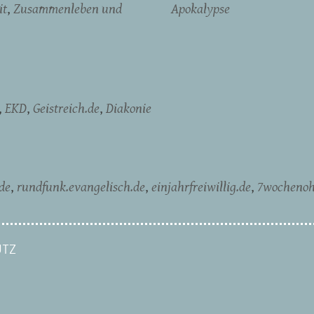
it
Zusammenleben und
Apokalypse
EKD
Geistreich.de
Diakonie
de
rundfunk.evangelisch.de
einjahrfreiwillig.de
7wochenoh
TZ