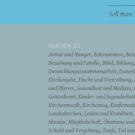
Soll man 
FRAGEN ZU
Armut und Hunger
Bekenntnisse
Bet
Beziehung und Familie
Bibel
Bildung
Entwicklungszusammenarbeit
Esoter
Kirchenjahr
Flucht und Vertreibung
und Pfarrer
Gesundheit und Medizin
Gottesdienst
Kinder- und Jugendarbei
Kirchenmusik
Kirchentag
Konfirmati
Landeskirchen
Leiden und Krankheit
Mission
Mitgliedschaft
Ökumene und 
Schuld und Vergebung
Taufe
Tod un