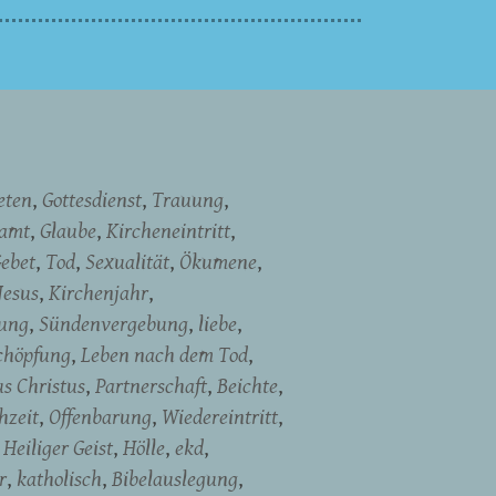
eten
Gottesdienst
Trauung
namt
Glaube
Kircheneintritt
ebet
Tod
Sexualität
Ökumene
Jesus
Kirchenjahr
dung
Sündenvergebung
liebe
chöpfung
Leben nach dem Tod
us Christus
Partnerschaft
Beichte
hzeit
Offenbarung
Wiedereintritt
Heiliger Geist
Hölle
ekd
r
katholisch
Bibelauslegung