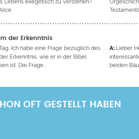
 Lebens exegetisch zu verstehen?
Urgeschicht
Alice
Testaments
m der Erkenntnis
Tag, Ich habe eine Frage bezüglich des
Lieber He
r Erkenntnis, wie er in der Bibel
interessan
en ist. Die Frage…
beiden Bäu
SCHON OFT GESTELLT HABEN