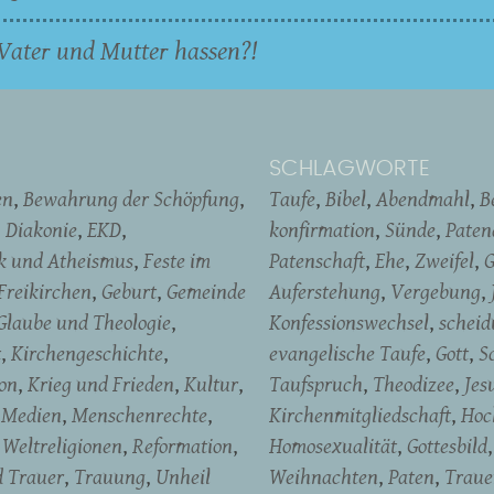
Vater und Mutter hassen?!
SCHLAGWORTE
en
Bewahrung der Schöpfung
Taufe
Bibel
Abendmahl
B
Diakonie
EKD
konfirmation
Sünde
Pate
ik und Atheismus
Feste im
Patenschaft
Ehe
Zweifel
G
Freikirchen
Geburt
Gemeinde
Auferstehung
Vergebung
Glaube und Theologie
Konfessionswechsel
schei
t
Kirchengeschichte
evangelische Taufe
Gott
S
on
Krieg und Frieden
Kultur
Taufspruch
Theodizee
Jes
Medien
Menschenrechte
Kirchenmitgliedschaft
Hoc
Weltreligionen
Reformation
Homosexualität
Gottesbild
d Trauer
Trauung
Unheil
Weihnachten
Paten
Traue