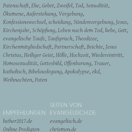
Patenschaft
Ehe
Gebet
Zweifel
Tod
Sexualität
Ökumene
Auferstehung
Vergebung
Konfessionswechsel
scheidung
Sündenvergebung
Jesus
Kirchenjahr
Schöpfung
Leben nach dem Tod
liebe
Gott
evangelische Taufe
Taufspruch
Theodizee
Kirchenmitgliedschaft
Partnerschaft
Beichte
Jesus
Christus
Heiliger Geist
Hölle
Hochzeit
Wiedereintritt
Homosexualität
Gottesbild
Offenbarung
Trauer
katholisch
Bibelauslegung
Apokalypse
ekd
Weihnachten
Paten
SEITEN VON
EMPFEHLUNGEN
EVANGELISCH.DE
luther2017.de
evangelisch.de
Online Predigten
chrismon.de