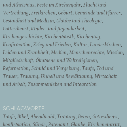
und Atheismus
Feste im Kirchenjahr
Flucht und
Vertreibung
Freikirchen
Geburt
Gemeinde und Pfarrer
Gesundheit und Medizin
Glaube und Theologie
Gottesdienst
Kinder- und Jugendarbeit
Kirchengeschichte
Kirchenmusik
Kirchentag
Konfirmation
Krieg und Frieden
Kultur
Landeskirchen
Leiden und Krankheit
Medien
Menschenrechte
Mission
Mitgliedschaft
Ökumene und Weltreligionen
Reformation
Schuld und Vergebung
Taufe
Tod und
Trauer
Trauung
Unheil und Bewältigung
Wirtschaft
und Arbeit
Zusammenleben und Integration
SCHLAGWORTE
Taufe
Bibel
Abendmahl
Trauung
Beten
Gottesdienst
konfirmation
Sünde
Patenamt
Glaube
Kircheneintritt