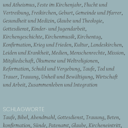
und Atheismus
Feste im Kirchenjahr
Flucht und
Vertreibung
Freikirchen
Geburt
Gemeinde und Pfarrer
Gesundheit und Medizin
Glaube und Theologie
Gottesdienst
Kinder- und Jugendarbeit
Kirchengeschichte
Kirchenmusik
Kirchentag
Konfirmation
Krieg und Frieden
Kultur
Landeskirchen
Leiden und Krankheit
Medien
Menschenrechte
Mission
Mitgliedschaft
Ökumene und Weltreligionen
Reformation
Schuld und Vergebung
Taufe
Tod und
Trauer
Trauung
Unheil und Bewältigung
Wirtschaft
und Arbeit
Zusammenleben und Integration
SCHLAGWORTE
Taufe
Bibel
Abendmahl
Gottesdienst
Trauung
Beten
konfirmation
Sünde
Patenamt
Glaube
Kircheneintritt