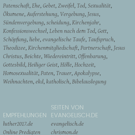
Patenschaft
Ehe
Gebet
Zweifel
Tod
Sexualität
Ökumene
Auferstehung
Vergebung
Jesus
Sündenvergebung
scheidung
Kirchenjahr
Konfessionswechsel
Leben nach dem Tod
Gott
Schöpfung
liebe
evangelische Taufe
Taufspruch
Theodizee
Kirchenmitgliedschaft
Partnerschaft
Jesus
Christus
Beichte
Wiedereintritt
Offenbarung
Gottesbild
Heiliger Geist
Hölle
Hochzeit
Homosexualität
Paten
Trauer
Apokalypse
Weihnachten
ekd
katholisch
Bibelauslegung
SEITEN VON
EMPFEHLUNGEN
EVANGELISCH.DE
luther2017.de
evangelisch.de
Online Predigten
chrismon.de